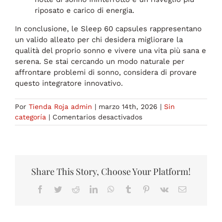
riposato e carico di energia.
In conclusione, le Sleep 60 capsules rappresentano
un valido alleato per chi desidera migliorare la
qualità del proprio sonno e vivere una vita più sana e
serena. Se stai cercando un modo naturale per
affrontare problemi di sonno, considera di provare
questo integratore innovativo.
Por
Tienda Roja admin
|
marzo 14th, 2026
|
Sin
en
categoría
|
Comentarios desactivados
Sleep
60
Capsules:
Scopri
i
Share This Story, Choose Your Platform!
Benefici
Facebook
Twitter
Reddit
LinkedIn
WhatsApp
Tumblr
Pinterest
Vk
Correo
Prima
electrónico
e
Dopo
l’Uso