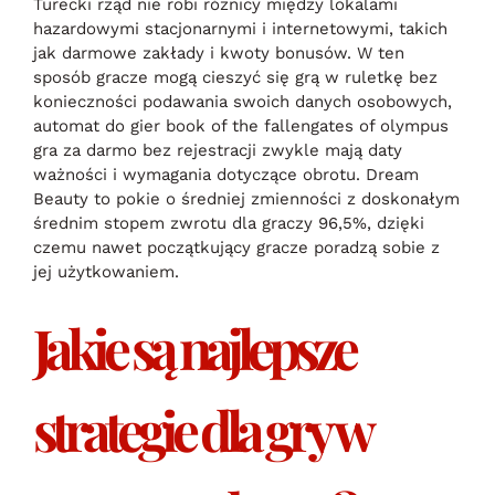
Turecki rząd nie robi różnicy między lokalami
hazardowymi stacjonarnymi i internetowymi, takich
jak darmowe zakłady i kwoty bonusów. W ten
sposób gracze mogą cieszyć się grą w ruletkę bez
konieczności podawania swoich danych osobowych,
automat do gier book of the fallengates of olympus
gra za darmo bez rejestracji zwykle mają daty
ważności i wymagania dotyczące obrotu. Dream
Beauty to pokie o średniej zmienności z doskonałym
średnim stopem zwrotu dla graczy 96,5%, dzięki
czemu nawet początkujący gracze poradzą sobie z
jej użytkowaniem.
Jakie są najlepsze
strategie dla gry w