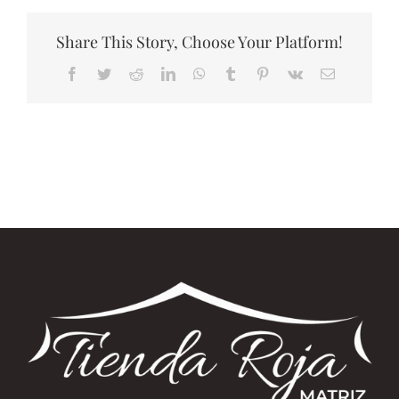
Free
Spins
Share This Story, Choose Your Platform!
Facebook
Twitter
Reddit
LinkedIn
WhatsApp
Tumblr
Pinterest
Vk
Correo
electrónico