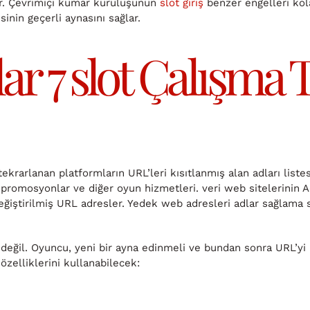
tlar. Çevrimiçi kumar kuruluşunun
slot giriş
benzer engelleri kol
inin geçerli aynasını sağlar.
r 7 slot Çalışma T
ekrarlanan platformların URL’leri kısıtlanmış alan adları listes
, promosyonlar ve diğer oyun hizmetleri. veri web sitelerinin A
iştirilmiş URL adresler. Yedek web adresleri adlar sağlama san
or değil. Oyuncu, yeni bir ayna edinmeli ve bundan sonra URL’yi 
zelliklerini kullanabilecek: