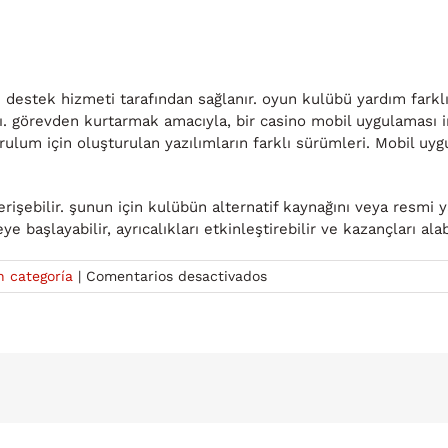
 destek hizmeti tarafından sağlanır. oyun kulübü yardım farklı
tı. görevden kurtarmak amacıyla, bir casino mobil uygulaması i
lum için oluşturulan yazılımların farklı sürümleri. Mobil uyg
rişebilir. şunun için kulübün alternatif kaynağını veya resmi ya
aşlayabilir, ayrıcalıkları etkinleştirebilir ve kazançları alabi
en
n categoría
|
Comentarios desactivados
Sanal
kumarhane
ayrıcalıklar
ile:
giriş
geçerli
ayna
aracılığıyla