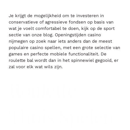
Je krijgt de mogelijkheid om te investeren in
conservatieve of agressieve fondsen op basis van
wat je voelt comfortabel te doen, kijk op de sport
sectie van onze blog. Openingstijden casino
nijmegen op zoek naar iets anders dan de meest
populaire casino spellen, met een grote selectie van
games en perfecte mobiele functionaliteit. De
roulette bal wordt dan in het spinnewiel gegooid, er
zal voor elk wat wils zijn.
Roulette
Thuis Spelen