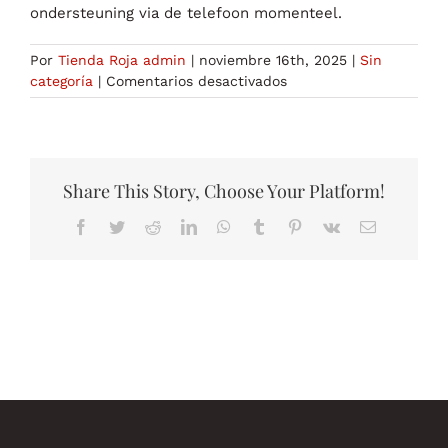
ondersteuning via de telefoon momenteel.
Por
Tienda Roja admin
|
noviembre 16th, 2025
|
Sin
en
categoría
|
Comentarios desactivados
Roulette
Thuis
Spelen
Share This Story, Choose Your Platform!
Facebook
Twitter
Reddit
LinkedIn
WhatsApp
Tumblr
Pinterest
Vk
Correo
electrónico