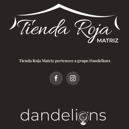
Tienda Roja Matriz pertenece a grupo Dandelions