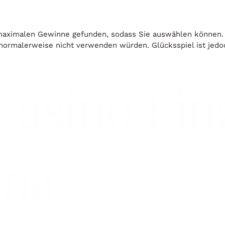
 maximalen Gewinne gefunden, sodass Sie auswählen können
 normalerweise nicht verwenden würden. Glücksspiel ist jedoc
Casino Ein
rna