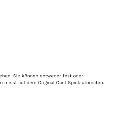
ziehen. Sie können entweder fest oder
ren meist auf dem Original Obst Spielautomaten.