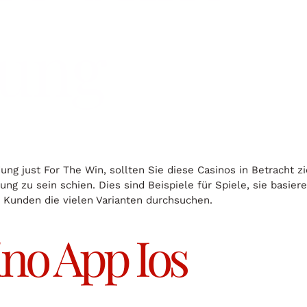
ung
ng just For The Win, sollten Sie diese Casinos in Betracht 
ung zu sein schien. Dies sind Beispiele für Spiele, sie basie
ss Kunden die vielen Varianten durchsuchen.
ino App Ios