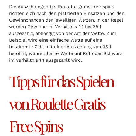
Die Auszahlungen bei Roulette gratis free spins
richten sich nach den platzierten Einsätzen und den
Gewinnchancen der jeweiligen Wetten. In der Regel
werden Gewinne im Verhältnis 1:1 bis 35:1
ausgezahlt, abhängig von der Art der Wette. Zum
Beispiel wird eine einfache Wette auf eine
bestimmte Zahl mit einer Auszahlung von 35:1
belohnt, während eine Wette auf Rot oder Schwarz
im Verhältnis 1:1 ausgezahlt wird.
Tipps für das Spielen
von Roulette Gratis
Free Spins