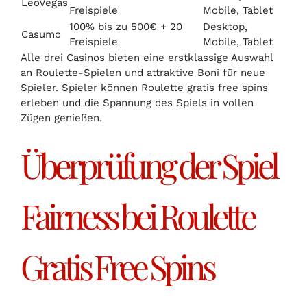
LeoVegas
Freispiele
Mobile, Tablet
100% bis zu 500€ + 20
Desktop,
Casumo
Freispiele
Mobile, Tablet
Alle drei Casinos bieten eine erstklassige Auswahl
an Roulette-Spielen und attraktive Boni für neue
Spieler. Spieler können Roulette gratis free spins
erleben und die Spannung des Spiels in vollen
Zügen genießen.
Überprüfung der Spiel
Fairness bei Roulette
Gratis Free Spins