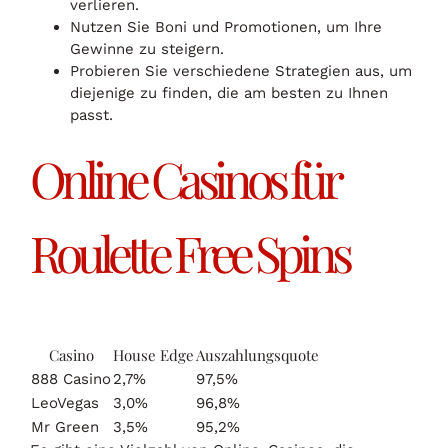
verlieren.
Nutzen Sie Boni und Promotionen, um Ihre
Gewinne zu steigern.
Probieren Sie verschiedene Strategien aus, um
diejenige zu finden, die am besten zu Ihnen
passt.
Online Casinos für
Roulette Free Spins
Casino
House Edge
Auszahlungsquote
888 Casino
2,7%
97,5%
LeoVegas
3,0%
96,8%
Mr Green
3,5%
95,2%