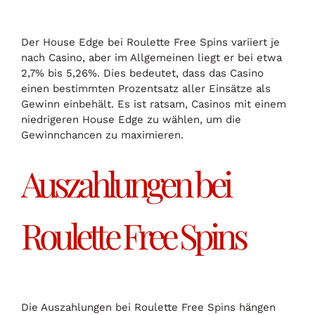
Der House Edge bei Roulette Free Spins variiert je
nach Casino, aber im Allgemeinen liegt er bei etwa
2,7% bis 5,26%. Dies bedeutet, dass das Casino
einen bestimmten Prozentsatz aller Einsätze als
Gewinn einbehält. Es ist ratsam, Casinos mit einem
niedrigeren House Edge zu wählen, um die
Gewinnchancen zu maximieren.
Auszahlungen bei
Roulette Free Spins
Die Auszahlungen bei Roulette Free Spins hängen