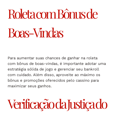
Roleta com Bônus de
Boas-Vindas
Para aumentar suas chances de ganhar na roleta
com bônus de boas-vindas, é importante adotar uma
estratégia sólida de jogo e gerenciar seu bankroll
com cuidado. Além disso, aproveite ao máximo os
bônus e promoções oferecidos pelo cassino para
maximizar seus ganhos.
Verificação da Justiça do