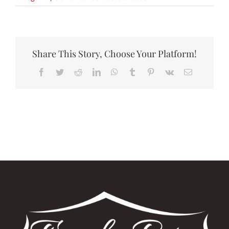
Roleta
com
Bônus
de
Boas-
Share This Story, Choose Your Platform!
Vindas:
Facebook
Twitter
Reddit
LinkedIn
WhatsApp
Tumblr
Pinterest
Vk
Correo
Melhor
electrónico
Bônus
para
Jogadores