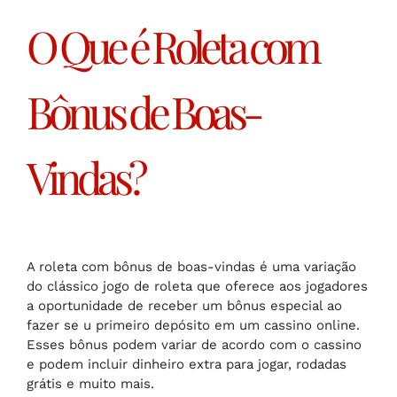
O Que é Roleta com
Bônus de Boas-
Vindas?
A roleta com bônus de boas-vindas é uma variação
do clássico jogo de roleta que oferece aos jogadores
a oportunidade de receber um bônus especial ao
fazer se u primeiro depósito em um cassino online.
Esses bônus podem variar de acordo com o cassino
e podem incluir dinheiro extra para jogar, rodadas
grátis e muito mais.