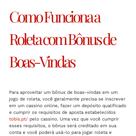
Como Funciona a
Roleta com Bônus de
Boas-Vindas
Para aproveitar um bônus de boas-vindas em um
jogo de roleta, você geralmente precisa se inscrever
em um cassino online, fazer um depósito qualificado
e cumprir os requisitos de aposta estabelecidos
tobis.pt/
pelo cassino. Uma vez que você cumprir
esses requisitos, o bônus será creditado em sua
conta e você poderá usá-lo para jogar roleta e