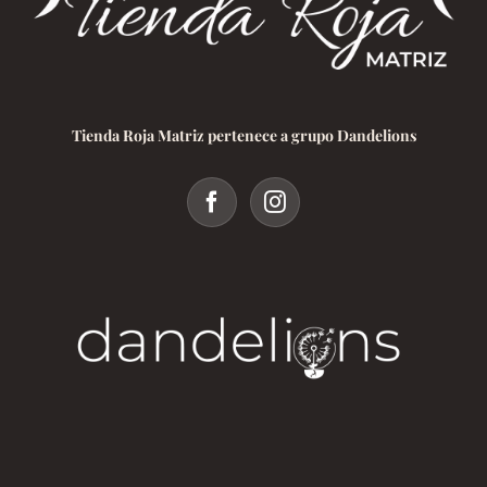
Tienda Roja Matriz pertenece a grupo Dandelions