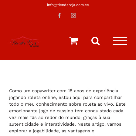
Saltar
info@tiendaroja.com.ec
al
Facebook
Instagram
contenido
Como um copywriter com 15 anos de experiência
jogando roleta online, estou aqui para compartilhar
todo o meu conhecimento sobre roleta ao vivo. Este
emocionante jogo de cassino tem conquistado cada
vez mais fãs ao redor do mundo, graças à sua
autenticidade e interatividade. Neste artigo, vamos
explorar a jogabilidade, as vantagens e