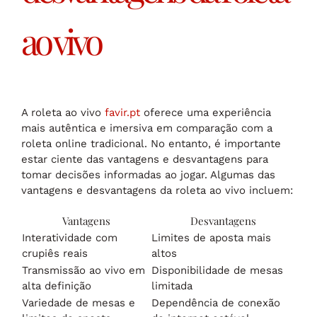
ao vivo
A roleta ao vivo
favir.pt
oferece uma experiência
mais autêntica e imersiva em comparação com a
roleta online tradicional. No entanto, é importante
estar ciente das vantagens e desvantagens para
tomar decisões informadas ao jogar. Algumas das
vantagens e desvantagens da roleta ao vivo incluem:
Vantagens
Desvantagens
Interatividade com
Limites de aposta mais
crupiês reais
altos
Transmissão ao vivo em
Disponibilidade de mesas
alta definição
limitada
Variedade de mesas e
Dependência de conexão