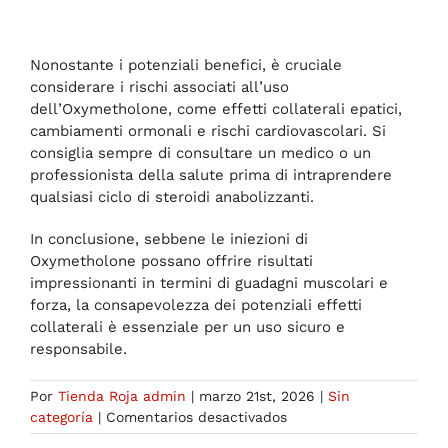
Nonostante i potenziali benefici, è cruciale
considerare i rischi associati all’uso
dell’Oxymetholone, come effetti collaterali epatici,
cambiamenti ormonali e rischi cardiovascolari. Si
consiglia sempre di consultare un medico o un
professionista della salute prima di intraprendere
qualsiasi ciclo di steroidi anabolizzanti.
In conclusione, sebbene le iniezioni di
Oxymetholone possano offrire risultati
impressionanti in termini di guadagni muscolari e
forza, la consapevolezza dei potenziali effetti
collaterali è essenziale per un uso sicuro e
responsabile.
Por
Tienda Roja admin
|
marzo 21st, 2026
|
Sin
en
categoría
|
Comentarios desactivados
Risultati