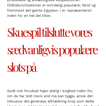
Oldtidscivilisationer er evindelig populære, først og
fremmest det gamle Egypten, i er repræsenteret
inden for en hel del titler.
Skuespil tilslutte vores
sædvanligvis populære
slots på
Godt nok forudsat hajer aldrig i evighed inden for,
om de har bidt mere end ma kan tygge, amok det
inklusive det generøse afklædning krop som dette