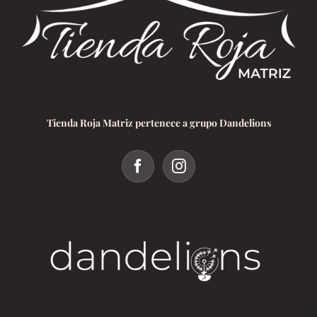
Tienda Roja Matriz pertenece a grupo Dandelions