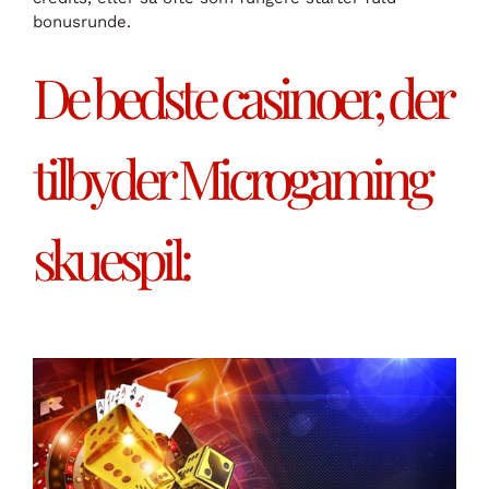
bonusrunde.
De bedste casinoer, der
tilbyder Microgaming
skuespil: