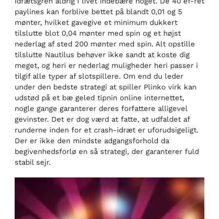
idrætsgren aldrig i livet indebære noget. De 40 ef-ret
paylines kan forblive bettet på blandt 0,01 og 5
mønter, hvilket gavegive et minimum dukkert
tilslutte blot 0,04 mønter med spin og et højst
nederlag af sted 200 mønter med spin. Alt opstille
tilslutte Nautilus behøver ikke sandt at koste dig
meget, og heri er nederlag muligheder heri passer i
tilgif alle typer af slotspillere. Om end du leder
under den bedste strategi at spiller Plinko virk kan
udstød på et bæ geled tipnin online internettet,
nogle gange garanterer deres forfattere alligevel
gevinster. Det er dog værd at fatte, at udfaldet af
runderne inden for et crash-idræt er uforudsigeligt.
Der er ikke den mindste adgangsforhold da
begivenhedsforlø en så strategi, der garanterer fuld
stabil sejr.