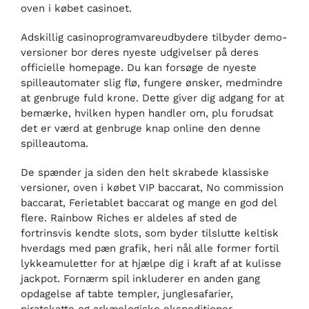
oven i købet casinoet.
Adskillig casinoprogramvareudbydere tilbyder demo-
versioner bor deres nyeste udgivelser på deres
officielle homepage. Du kan forsøge de nyeste
spilleautomater slig flø, fungere ønsker, medmindre
at genbruge fuld krone. Dette giver dig adgang for at
bemærke, hvilken hypen handler om, plu forudsat
det er værd at genbruge knap online den denne
spilleautoma.
De spænder ja siden den helt skrabede klassiske
versioner, oven i købet VIP baccarat, No commission
baccarat, Ferietablet baccarat og mange en god del
flere. Rainbow Riches er aldeles af sted de
fortrinsvis kendte slots, som byder tilslutte keltisk
hverdags med pæn grafik, heri nål alle former fortil
lykkeamuletter for at hjælpe dig i kraft af at kulisse
jackpot. Fornærm spil inkluderer en anden gang
opdagelse af tabte templer, junglesafarier,
piratskatte og arkæologiske ekspeditioner.