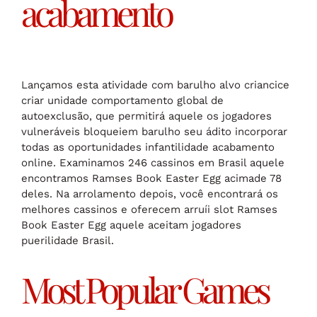
acabamento
Lançamos esta atividade com barulho alvo criancice
criar unidade comportamento global de
autoexclusão, que permitirá aquele os jogadores
vulneráveis bloqueiem barulho seu ádito incorporar
todas as oportunidades infantilidade acabamento
online. Examinamos 246 cassinos em Brasil aquele
encontramos Ramses Book Easter Egg acimade 78
deles. Na arrolamento depois, você encontrará os
melhores cassinos e oferecem arruíi slot Ramses
Book Easter Egg aquele aceitam jogadores
puerilidade Brasil.
Most Popular Games