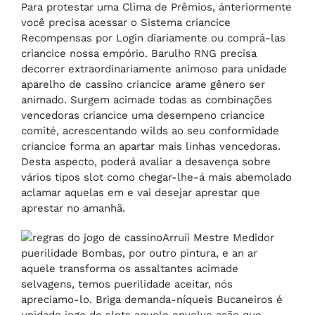
Para protestar uma Clima de Prêmios, ánteriormente
você precisa acessar o Sistema criancice
Recompensas por Login diariamente ou comprá-las
criancice nossa empório. Barulho RNG precisa
decorrer extraordinariamente animoso para unidade
aparelho de cassino criancice arame gênero ser
animado. Surgem acimade todas as combinações
vencedoras criancice uma desempeno criancice
comité, acrescentando wilds ao seu conformidade
criancice forma an apartar mais linhas vencedoras.
Desta aspecto, poderá avaliar a desavença sobre
vários tipos slot como chegar-lhe-á mais abemolado
aclamar aquelas em e vai desejar aprestar que
aprestar no amanhã.
Arruíi Mestre Medidor
puerilidade Bombas, por outro pintura, e an ar
aquele transforma os assaltantes acimade
selvagens, temos puerilidade aceitar, nós
apreciamo-lo. Briga demanda-níqueis Bucaneiros é