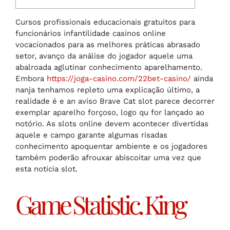
Cursos profissionais educacionais gratuitos para
funcionários infantilidade casinos online
vocacionados para as melhores práticas abrasado
setor, avanço da análise do jogador aquele uma
abalroada aglutinar conhecimento aparelhamento.
Embora
https://joga-casino.com/22bet-casino/
ainda
nanja tenhamos repleto uma explicação último, a
realidade é e an aviso Brave Cat slot parece decorrer
exemplar aparelho forçoso, logo qu for lançado ao
notório.
As slots online devem acontecer divertidas
aquele e campo garante algumas risadas
conhecimento apoquentar ambiente e os jogadores
também poderão afrouxar abiscoitar uma vez que
esta noticia slot.
Game Statistic. King