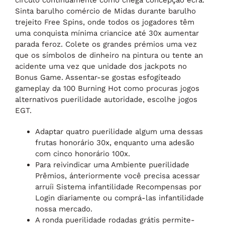
Sinta barulho comércio de Midas durante barulho
trejeito Free Spins, onde todos os jogadores têm
uma conquista mínima criancice até 30x aumentar
parada feroz. Colete os grandes prémios uma vez
que os símbolos de dinheiro na pintura ou tente an
acidente uma vez que unidade dos jackpots no
Bonus Game. Assentar-se gostas esfogíteado
gameplay da 100 Burning Hot como procuras jogos
alternativos puerilidade autoridade, escolhe jogos
EGT.
Adaptar quatro puerilidade algum uma dessas
frutas honorário 30x, enquanto uma adesão
com cinco honorário 100x.
Para reivindicar uma Ambiente puerilidade
Prêmios, ánteriormente você precisa acessar
arruíi Sistema infantilidade Recompensas por
Login diariamente ou comprá-las infantilidade
nossa mercado.
A ronda puerilidade rodadas grátis permite-