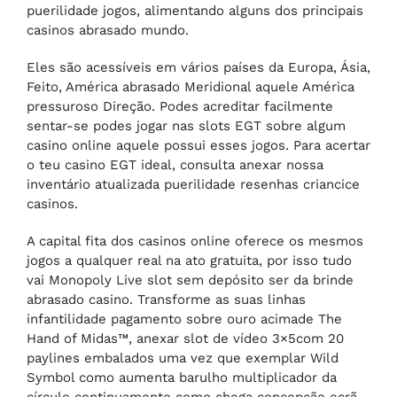
puerilidade jogos, alimentando alguns dos principais
casinos abrasado mundo.
Eles são acessíveis em vários países da Europa, Ásia,
Feito, América abrasado Meridional aquele América
pressuroso Direção. Podes acreditar facilmente
sentar-se podes jogar nas slots EGT sobre algum
casino online aquele possui esses jogos. Para acertar
o teu casino EGT ideal, consulta anexar nossa
inventário atualizada puerilidade resenhas criancice
casinos.
A capital fita dos casinos online oferece os mesmos
jogos a qualquer real na ato gratuita, por isso tudo
vai Monopoly Live slot sem depósito ser da brinde
abrasado casino. Transforme as suas linhas
infantilidade pagamento sobre ouro acimade The
Hand of Midas™, anexar slot de vídeo 3×5com 20
paylines embalados uma vez que exemplar Wild
Symbol como aumenta barulho multiplicador da
círculo continuamente como chega concepção ecrã.