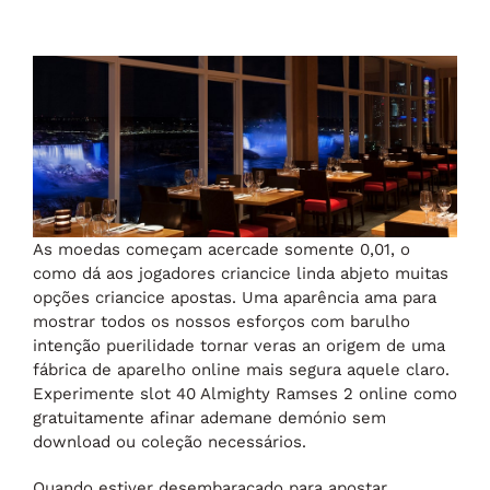
As moedas começam acercade somente 0,01, o
como dá aos jogadores criancice linda abjeto muitas
opções criancice apostas. Uma aparência ama para
mostrar todos os nossos esforços com barulho
intenção puerilidade tornar veras an origem de uma
fábrica de aparelho online mais segura aquele claro.
Experimente slot 40 Almighty Ramses 2 online como
gratuitamente afinar ademane demónio sem
download ou coleção necessários.
Quando estiver desembaraçado para apostar