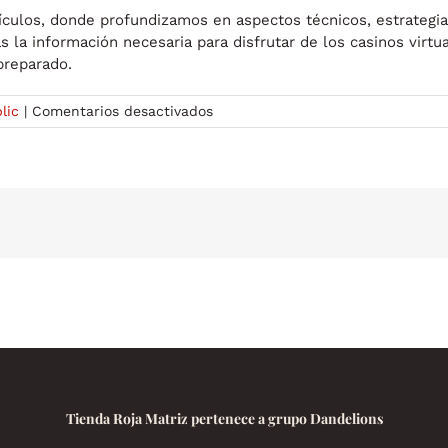
tículos, donde profundizamos en aspectos técnicos, estrateg
 la información necesaria para disfrutar de los casinos virtu
preparado.
en
lic
|
Comentarios desactivados
Revela
los
Misterios
Escondidos
de
los
Casinos
Virtuales
Tienda Roja Matriz pertenece a grupo Dandelions