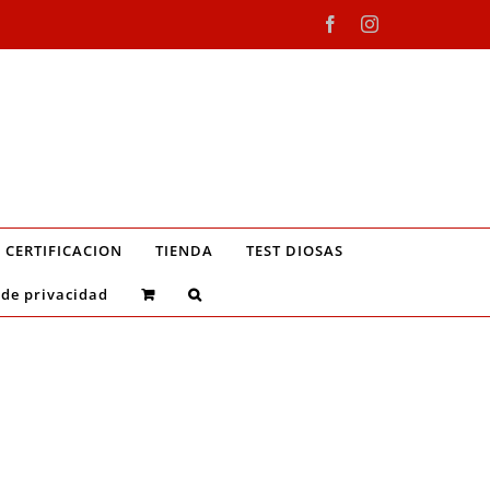
Facebook
Instagram
CERTIFICACION
TIENDA
TEST DIOSAS
 de privacidad