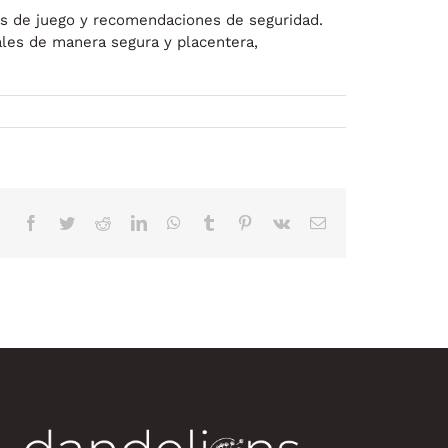
ias de juego y recomendaciones de seguridad.
ales de manera segura y placentera,
Facebook
Twitter
Reddit
LinkedIn
WhatsApp
Tumblr
Pinterest
Vk
Correo
electrónico