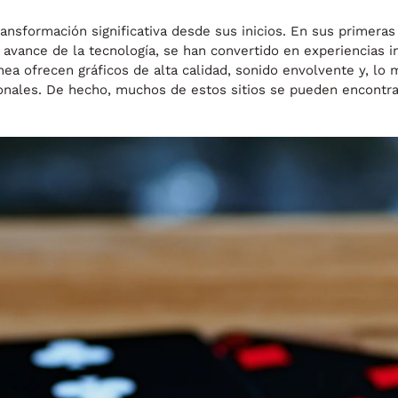
ansformación significativa desde sus inicios. En sus primeras
l avance de la tecnología, se han convertido en experiencias 
nea ofrecen gráficos de alta calidad, sonido envolvente y, lo
cionales. De hecho, muchos de estos sitios se pueden encontr