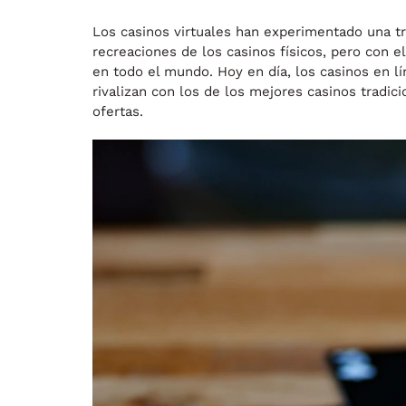
Los casinos virtuales han experimentado una tr
recreaciones de los casinos físicos, pero con e
en todo el mundo. Hoy en día, los casinos en lí
rivalizan con los de los mejores casinos tradi
ofertas.