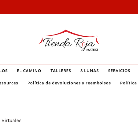
LOS
EL CAMINO
TALLERES
8 LUNAS
SERVICIOS
esources
Política de devoluciones y reembolsos
Política
 Virtuales