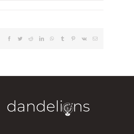
Facebook
Twitter
Reddit
LinkedIn
WhatsApp
Tumblr
Pinterest
Vk
Correo
electrónico