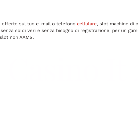
 offerte sul tuo e-mail o telefono
cellulare
, slot machine di 
o senza soldi veri e senza bisogno di registrazione, per un ga
e slot non AAMS.
 Casino It