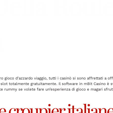
Della Roule
a
gioco d’azzardo viaggio, tutti i casinò si sono affrettati a offr
e slot totalmente gratuitamente. Il software in mBit Casino è s
rte rummy se volete fare un’esperienza di gioco e magari sfru
le croupier italia