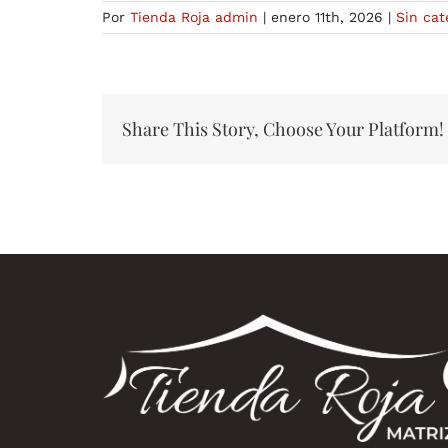
Por
Tienda Roja admin
|
enero 11th, 2026
|
Sin cat
Share This Story, Choose Your Platform!