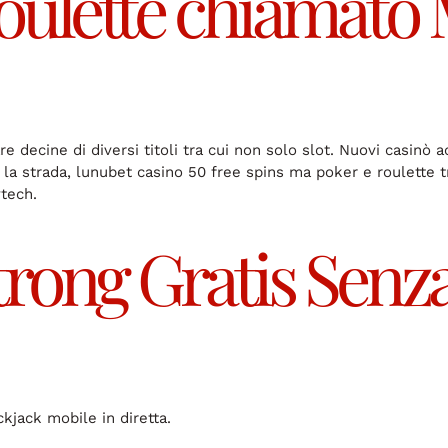
 roulette chiamato
ware decine di diversi titoli tra cui non solo slot. Nuovi casin
a strada, lunubet casino 50 free spins ma poker e roulette tro
ytech.
trong Gratis Senz
ackjack mobile in diretta.