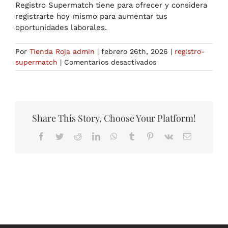
Registro Supermatch tiene para ofrecer y considera
registrarte hoy mismo para aumentar tus
oportunidades laborales.
Por
Tienda Roja admin
|
febrero 26th, 2026
|
registro-
en
supermatch
|
Comentarios desactivados
Registro
Supermatch
Todo
lo
que
Share This Story, Choose Your Platform!
Necesitas
Facebook
Twitter
Reddit
LinkedIn
WhatsApp
Tumblr
Pinterest
Vk
Correo
Saber
electrónico
para
Aumentar
tus
Oportunidades
-467576794