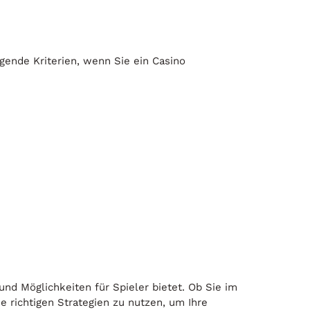
lgende Kriterien, wenn Sie ein Casino
und Möglichkeiten für Spieler bietet. Ob Sie im
e richtigen Strategien zu nutzen, um Ihre