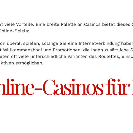
 viele Vorteile. Eine breite Palette an Casinos bietet dieses 
Online-Spiels:
on überall spielen, solange Sie eine Internetverbindung habe
t Willkommensboni und Promotionen, die Ihnen zusätzliche S
ten oft viele unterschiedliche Varianten des Roulettes, einsc
ektiven ermöglichen.
nline-Casinos für