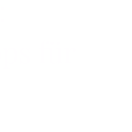
:
ps für