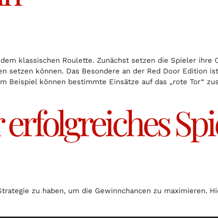
dem klassischen Roulette. Zunächst setzen die Spieler ihre C
n setzen können. Das Besondere an der Red Door Edition ist, 
 Beispiel können bestimmte Einsätze auf das „rote Tor“ zusä
r erfolgreiches Spi
 Strategie zu haben, um die Gewinnchancen zu maximieren. Hier