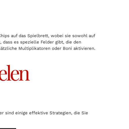
hips auf das Spielbrett, wobei sie sowohl auf
dass es spezielle Felder gibt, die den
tzliche Multiplikatoren oder Boni aktivieren.
elen
 sind einige effektive Strategien, die Sie