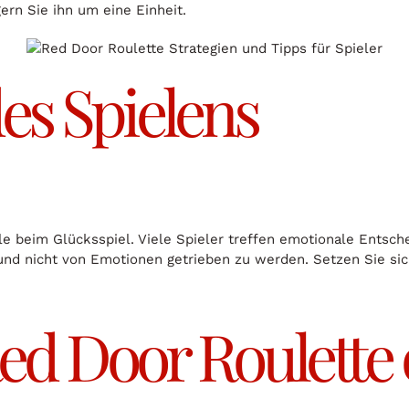
ern Sie ihn um eine Einheit.
es Spielens
le beim Glücksspiel. Viele Spieler treffen emotionale Entsch
en und nicht von Emotionen getrieben zu werden. Setzen Sie si
ed Door Roulette 