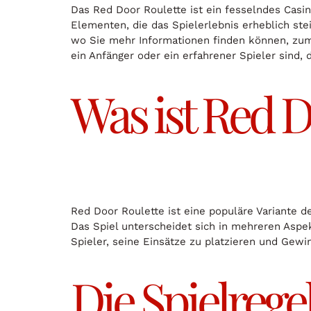
Das Red Door Roulette ist ein fesselndes Casin
Elementen, die das Spielerlebnis erheblich ste
wo Sie mehr Informationen finden können, zum 
ein Anfänger oder ein erfahrener Spieler sind,
Was ist Red D
Red Door Roulette ist eine populäre Variante de
Das Spiel unterscheidet sich in mehreren Aspe
Spieler, seine Einsätze zu platzieren und Gew
Die Spielrege