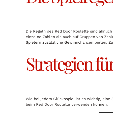
Die Regeln des Red Door Roulette sind ähnlich 
einzelne Zahlen als auch auf Gruppen von Zahle
Spielern zusätzliche Gewinnchancen bieten. Zum
Strategien fü
Wie bei jedem Glücksspiel ist es wichtig, eine
beim Red Door Roulette verwenden können: