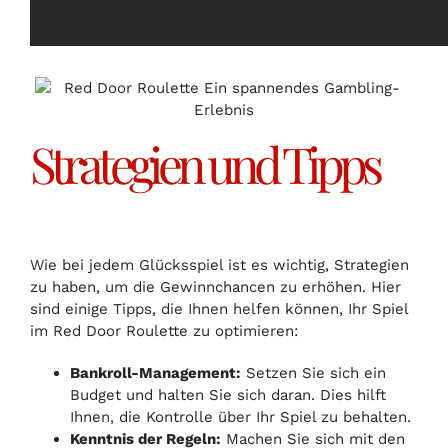
Strategien und Tipps
Wie bei jedem Glücksspiel ist es wichtig, Strategien
zu haben, um die Gewinnchancen zu erhöhen. Hier
sind einige Tipps, die Ihnen helfen können, Ihr Spiel
im Red Door Roulette zu optimieren:
Bankroll-Management:
Setzen Sie sich ein
Budget und halten Sie sich daran. Dies hilft
Ihnen, die Kontrolle über Ihr Spiel zu behalten.
Kenntnis der Regeln:
Machen Sie sich mit den