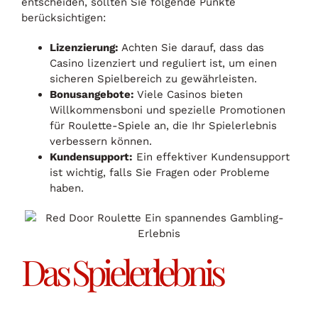
entscheiden, sollten Sie folgende Punkte
berücksichtigen:
Lizenzierung:
Achten Sie darauf, dass das
Casino lizenziert und reguliert ist, um einen
sicheren Spielbereich zu gewährleisten.
Bonusangebote:
Viele Casinos bieten
Willkommensboni und spezielle Promotionen
für Roulette-Spiele an, die Ihr Spielerlebnis
verbessern können.
Kundensupport:
Ein effektiver Kundensupport
ist wichtig, falls Sie Fragen oder Probleme
haben.
Das Spielerlebnis