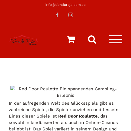
Saltar
info@tiendaroja.com.ec
al
Facebook
Instagram
contenido
In der aufregenden Welt des Glücksspiels gibt es
zahlreiche Spiele, die Spieler anziehen und fesseln.
Eines dieser Spiele ist
Red Door Roulette
, das
sowohl in landbasierten als auch in Online-Casinos
beliebt ist. Das Spiel variiert in seinem Design und