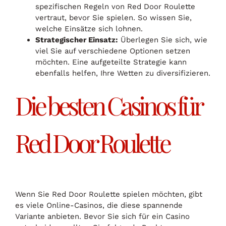
spezifischen Regeln von Red Door Roulette
vertraut, bevor Sie spielen. So wissen Sie,
welche Einsätze sich lohnen.
Strategischer Einsatz:
Überlegen Sie sich, wie
viel Sie auf verschiedene Optionen setzen
möchten. Eine aufgeteilte Strategie kann
ebenfalls helfen, Ihre Wetten zu diversifizieren.
Die besten Casinos für
Red Door Roulette
Wenn Sie Red Door Roulette spielen möchten, gibt
es viele Online-Casinos, die diese spannende
Variante anbieten. Bevor Sie sich für ein Casino