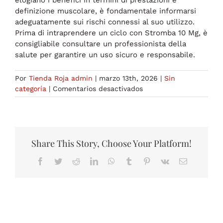
elogiano i benefici in termini di prestazioni e
definizione muscolare, è fondamentale informarsi
adeguatamente sui rischi connessi al suo utilizzo.
Prima di intraprendere un ciclo con Stromba 10 Mg, è
consigliabile consultare un professionista della
salute per garantire un uso sicuro e responsabile.
Por
Tienda Roja admin
|
marzo 13th, 2026
|
Sin
en
categoría
|
Comentarios desactivados
Recensioni
su
Stromba
10
Mg:
Share This Story, Choose Your Platform!
Un’Analisi
Facebook
Twitter
Reddit
LinkedIn
WhatsApp
Tumblr
Pinterest
Vk
Correo
Approfondita
electrónico