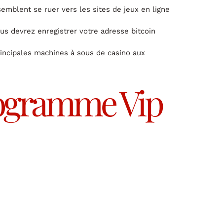
semblent se ruer vers les sites de jeux en ligne
us devrez enregistrer votre adresse bitcoin
incipales machines à sous de casino aux
rogramme Vip