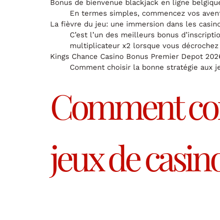
Bonus de bienvenue blackjack en ligne belgiqu
En termes simples, commencez vos avent
La fièvre du jeu: une immersion dans les casin
C’est l’un des meilleurs bonus d’inscripti
multiplicateur x2 lorsque vous décrochez
Kings Chance Casino Bonus Premier Depot 202
Comment choisir la bonne stratégie aux j
Comment comp
jeux de casin