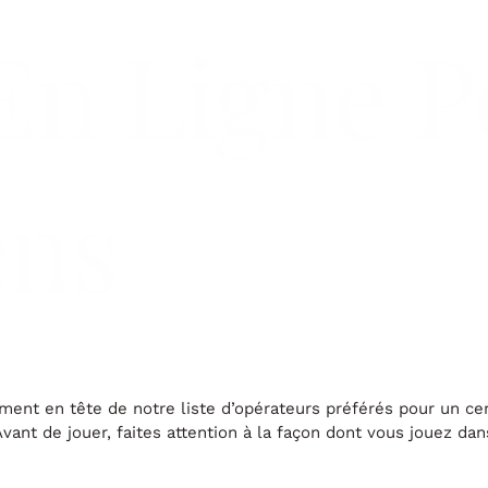
En Ligne P
ens
èrement en tête de notre liste d’opérateurs préférés pour un ce
vant de jouer, faites attention à la façon dont vous jouez da