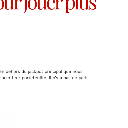
our jouer plus
en dehors du jackpot principal que nous
er leur portefeuille. Il n’y a pas de paris
ur