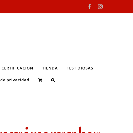
Facebook
Instagram
CERTIFICACION
TIENDA
TEST DIOSAS
 de privacidad