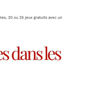
bles, 20 ou 25 jeux gratuits avec un
 dans les