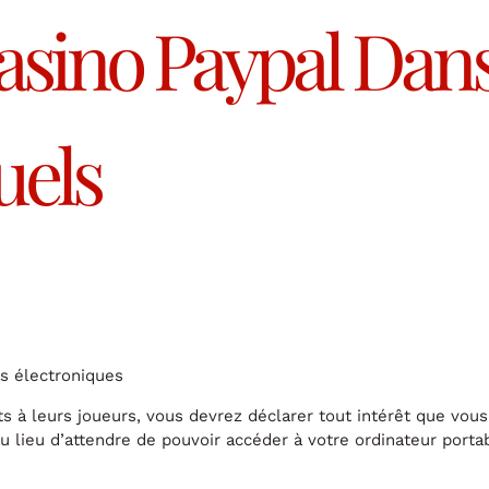
asino Paypal Dans
uels
os électroniques
s à leurs joueurs, vous devrez déclarer tout intérêt que vous
lieu d’attendre de pouvoir accéder à votre ordinateur porta