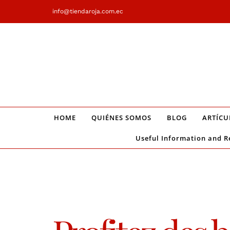
Saltar
info@tiendaroja.com.ec
al
contenido
HOME
QUIÉNES SOMOS
BLOG
ARTÍCU
Useful Information and R