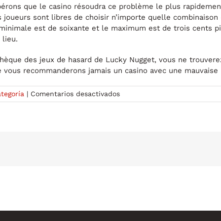
érons que le casino résoudra ce problème le plus rapidemen
 joueurs sont libres de choisir n’importe quelle combinaison de
minimale est de soixante et le maximum est de trois cents p
lieu.
thèque des jeux de hasard de Lucky Nugget, vous ne trouverez 
ne vous recommanderons jamais un casino avec une mauvaise 
en
ategoría
|
Comentarios desactivados
Quel
Est
Le
Meilleur
Casino
En
Ligne
Pour
Les
Canadiens