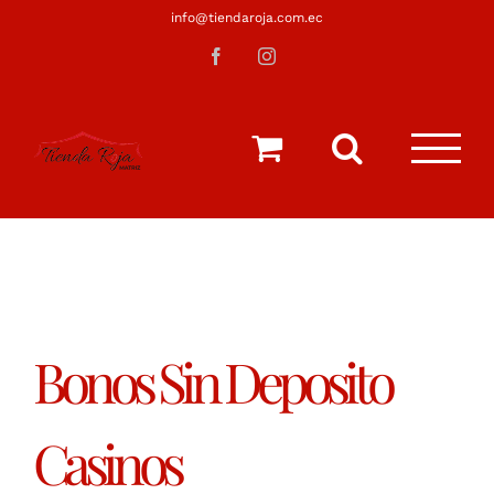
Saltar
info@tiendaroja.com.ec
al
Facebook
Instagram
contenido
Bonos Sin Deposito
Casinos