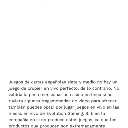
Españolas
Siete Y Medio
Juegos de cartas españolas siete y medio no hay un
juego de crupier en vivo perfecto, de lo contrario. No
valdría la pena mencionar un casino en línea si no
tuviera algunas tragamonedas de video para ofrecer,
también puedes optar por jugar juegos en vivo en las
mesas en vivo de Evolution Gaming. Si bien la
compañía en sí no produce estos juegos, ya que los
productos que producen son extremadamente