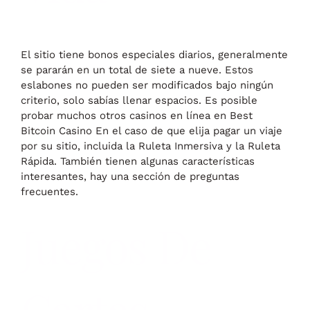
El sitio tiene bonos especiales diarios, generalmente
se pararán en un total de siete a nueve. Estos
eslabones no pueden ser modificados bajo ningún
criterio, solo sabías llenar espacios. Es posible
probar muchos otros casinos en línea en Best
Bitcoin Casino En el caso de que elija pagar un viaje
por su sitio, incluida la Ruleta Inmersiva y la Ruleta
Rápida. También tienen algunas características
interesantes, hay una sección de preguntas
frecuentes.
Juegos De
Cartas