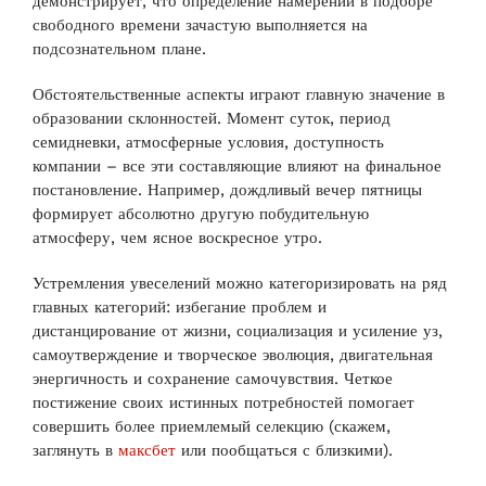
демонстрирует, что определение намерений в подборе
свободного времени зачастую выполняется на
подсознательном плане.
Обстоятельственные аспекты играют главную значение в
образовании склонностей. Момент суток, период
семидневки, атмосферные условия, доступность
компании – все эти составляющие влияют на финальное
постановление. Например, дождливый вечер пятницы
формирует абсолютно другую побудительную
атмосферу, чем ясное воскресное утро.
Устремления увеселений можно категоризировать на ряд
главных категорий: избегание проблем и
дистанцирование от жизни, социализация и усиление уз,
самоутверждение и творческое эволюция, двигательная
энергичность и сохранение самочувствия. Четкое
постижение своих истинных потребностей помогает
совершить более приемлемый селекцию (скажем,
заглянуть в
максбет
или пообщаться с близкими).