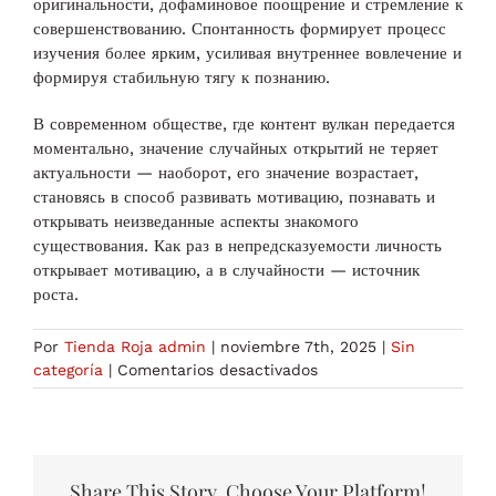
оригинальности, дофаминовое поощрение и стремление к
совершенствованию. Спонтанность формирует процесс
изучения более ярким, усиливая внутреннее вовлечение и
формируя стабильную тягу к познанию.
В современном обществе, где контент вулкан передается
моментально, значение случайных открытий не теряет
актуальности — наоборот, его значение возрастает,
становясь в способ развивать мотивацию, познавать и
открывать неизведанные аспекты знакомого
существования. Как раз в непредсказуемости личность
открывает мотивацию, а в случайности — источник
роста.
Por
Tienda Roja admin
|
noviembre 7th, 2025
|
Sin
en
categoría
|
Comentarios desactivados
Почему
человек
предпочитают
случайные
находки
Share This Story, Choose Your Platform!