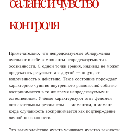
баланс и чувство
контроля
Примечательно, что непредсказуемые обнаружения
вмещают в себе компоненты непредсказуемости и
осознанности. С одной точки зрения, индивид не может
предсказать результат, а с другой — ощущает
вовлеченность к действию. Такое состояние порождает
характерное чувство внутреннего равновесия: событие
воспринимается в то же время непредсказуемым и
естественным. Учёные характеризуют этот феномен
познавательным резонансом — моментом, в момент
когда случайность воспринимается как подтверждение
личной осознанности.
Это взаимодействие чувств усиливает чувство важности