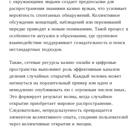
с окружающими людьми создает предпосылки для
распространения знаниями казино вулкан, что усиливает
вероятность спонтанных обнаружений. Коллективное
обсуждение концепций, наблюдений или переживаний
нередко приводит к новым пониманиям. Такой процесс в
особенности актуален в образовании, где групповое
взаимодействие поддерживает созидательность и поиск
нестандартных подходов.
Также, сетевые ресурсы казино онлайн и цифровые
пространства выполняют роль эффективным каналом
деления случайных открытий. Каждый человек может
наткнуться на поразительный пример или идею и
немедленно опубликовать ею с огромным числом иных.
Это формирует результат волны, когда случайное
открытие приобретает мировое распространение.
Следовательно, непредсказуемость превращается
элементом коллективного опыта, соединяя пользователей
через коллективные открытия и эмоции.