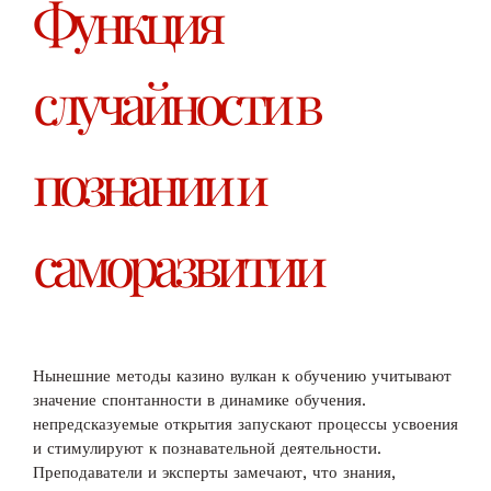
Функция
случайности в
познании и
саморазвитии
Нынешние методы казино вулкан к обучению учитывают
значение спонтанности в динамике обучения.
непредсказуемые открытия запускают процессы усвоения
и стимулируют к познавательной деятельности.
Преподаватели и эксперты замечают, что знания,