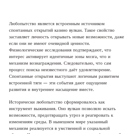
Любопытство является встроенным источником
спонтанных открытий казино вулкан. Такое свойство
заставляет личность открывать новые возможности, даже
если они не имеют очевидной ценности.
Физиологические исследования подтверждают, что
интерес активирует идентичные зоны мозга, что и
механизм вознаграждения. Следовательно, что сам
процесс поиска неизвестного даёт удовлетворение.
Спонтанные открытия выступают логичным развитием
встроенной тяги — эти события дают ощущение
развития и внутреннее насыщение вместе.
Исторически любопытство сформировалось как
инструмент выживания. Оно вулкан позволяло искать
возможности, предотвращать угроз и реагировать к
изменениям среды. В нынешнем мире указанный
механизм реализуется в умственной и социальной