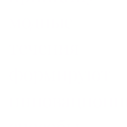
модные
течения
формируют
инновационн
способы