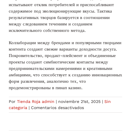
испытывают отклик потребителей и приспосабливают
содержимое под эволюционирующие вкусы. Тактика
результативных творцов базируется в соотношении
между следованием течениям и созданием
исключительного собственного метода.
Коллаборации между брендами и популярными творцами
контента создают свежие варианты доходности досуга.
Покровительство, продакт-плейсмент и объединенные
проекты создают симбиотические контакты между
предпринимательскими намерениями и креативными
амбициями, что способствует к созданию инновационных
форм развлечения, аналогично тех, что
продемонстрированы в пинап казино.
Por
Tienda Roja admin
|
noviembre 21st, 2025
|
Sin
en
categoría
|
Comentarios desactivados
По
какому
принципу