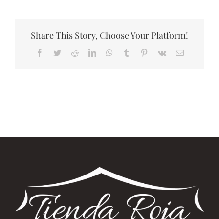
Up
Казино
–
Официальный
Share This Story, Choose Your Platform!
сайт
Facebook
Twitter
Reddit
LinkedIn
WhatsApp
Tumblr
Pinterest
Vk
Correo
Пин
electrónico
Ап
вход
на
зеркало
2026.173
(2)