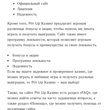
Официальный сайт
Лицензия
Надежность
Кроме того, Pin Up Казино предлагает игрокам
различные бонусы и акции, чтобы помочь им начать
играть и получать выигрыши. Сайт также имеет
программу лояльности, которая позволяет игрокам
получать бонусы и преимущества за свою лояльность.
Бонусы и акции
Программа лояльности
Надежность
Если вы ищете надежное и проверенное казино, где
можно играть в любимые игры и получать реальные
выигрыши, то Pin Up Казино – ваш выбор!
Также, на сайте Pin Up Казино есть раздел «FAQ», где
можно найти ответы на часто задаваемые вопросы, а
также раздел «Помощь», где можно получить помощь от
поддержки сайта.