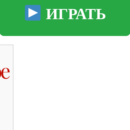
ИГРАТЬ
е