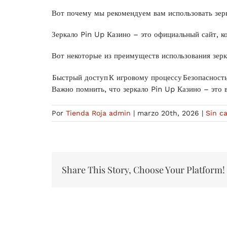
Вот почему мы рекомендуем вам использовать зерк
Зеркало Pin Up Казино – это официальный сайт, ко
Вот некоторые из преимуществ использования зерк
Быстрый доступ
К игровому процессу
Безопасност
Важно помнить, что зеркало Pin Up Казино – это 
Por
Tienda Roja admin
|
marzo 20th, 2026
|
Sin ca
Share This Story, Choose Your Platform!