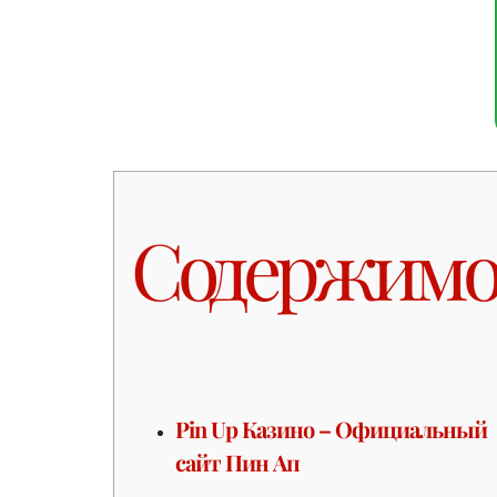
Содержимо
Pin Up Казино – Официальный
сайт Пин Ап