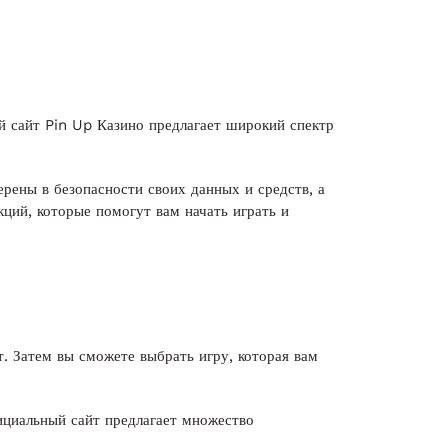
й сайт Pin Up Казино предлагает широкий спектр
рены в безопасности своих данных и средств, а
кций, которые помогут вам начать играть и
т. Затем вы сможете выбрать игру, которая вам
ициальный сайт предлагает множество