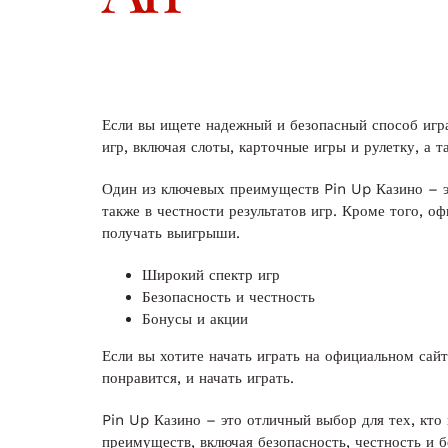
Если вы ищете надежный и безопасный способ игр
игр, включая слоты, карточные игры и рулетку, а 
Один из ключевых преимуществ Pin Up Казино – эт
также в честности результатов игр. Кроме того, о
получать выигрыши.
Широкий спектр игр
Безопасность и честность
Бонусы и акции
Если вы хотите начать играть на официальном сайт
понравится, и начать играть.
Pin Up Казино – это отличный выбор для тех, кто
преимуществ, включая безопасность, честность и 