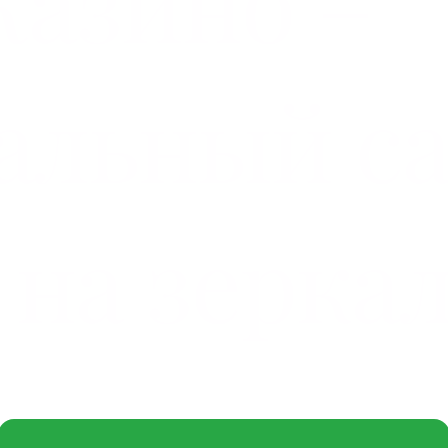
Казино –
льный са
 на зеркал