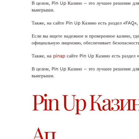
В целом, Pin Up Казино – это лучшее решение для
выигрыши.
Также, на сайте Pin Up Казино есть раздел «FAQ»
Если вы ищете надежное и проверенное казино, гд
официальную лицензию, обеспечивает безопасность
Также, на
pinap
сайте Pin Up Казино есть раздел «
В целом, Pin Up Казино – это лучшее решение для
выигрыши.
Pin Up Каз
Ап