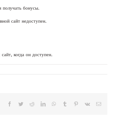
и получать бонусы.
вной сайт недоступен.
сайт, когда он доступен.
Facebook
Twitter
Reddit
LinkedIn
WhatsApp
Tumblr
Pinterest
Vk
Correo
electrónico