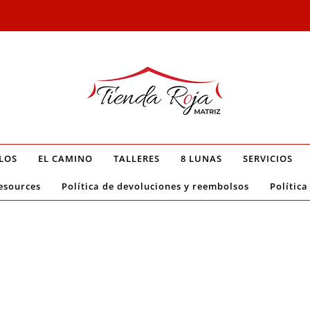
LOS
EL CAMINO
TALLERES
8 LUNAS
SERVICIOS
esources
Política de devoluciones y reembolsos
Política