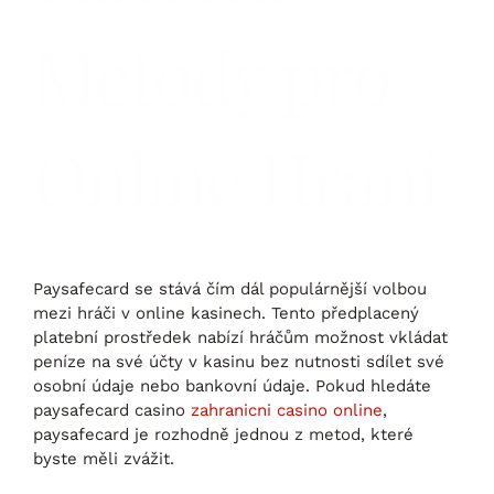
Metody pro
Online Hraní
Paysafecard se stává čím dál populárnější volbou
mezi hráči v online kasinech. Tento předplacený
platební prostředek nabízí hráčům možnost vkládat
peníze na své účty v kasinu bez nutnosti sdílet své
osobní údaje nebo bankovní údaje. Pokud hledáte
paysafecard casino
zahranicni casino online
,
paysafecard je rozhodně jednou z metod, které
byste měli zvážit.