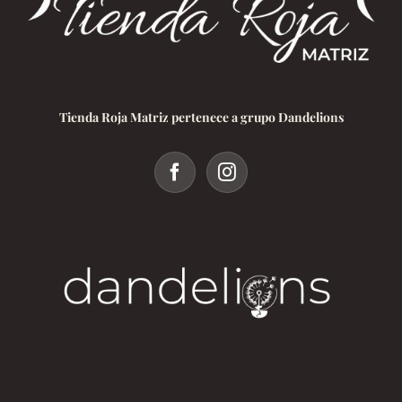
Tienda Roja Matriz pertenece a grupo Dandelions