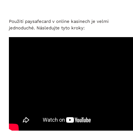
Použití paysafecard v online kasinech je velmi
jednoduché. Následujte tyto kroky: