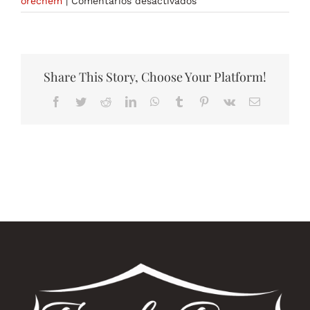
orechem
|
Comentarios desactivados
Paysafecard
Casino
Bezpečné
a
Rychlé
Share This Story, Choose Your Platform!
Platební
Facebook
Twitter
Reddit
LinkedIn
WhatsApp
Tumblr
Pinterest
Vk
Correo
Metody
electrónico
pro
Online
Hraní