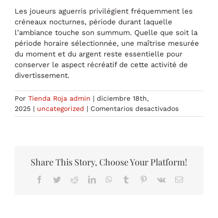
Les joueurs aguerris privilégient fréquemment les
créneaux nocturnes, période durant laquelle
l’ambiance touche son summum. Quelle que soit la
période horaire sélectionnée, une maîtrise mesurée
du moment et du argent reste essentielle pour
conserver le aspect récréatif de cette activité de
divertissement.
Por
Tienda Roja admin
|
diciembre 18th,
en
2025
|
uncategorized
|
Comentarios desactivados
Ouverture
Casino
Divertissem
:
Guide
Share This Story, Choose Your Platform!
Complet
Facebook
Twitter
Reddit
LinkedIn
WhatsApp
Tumblr
Pinterest
Vk
Correo
afin
electrónico
de
Appréhende
le