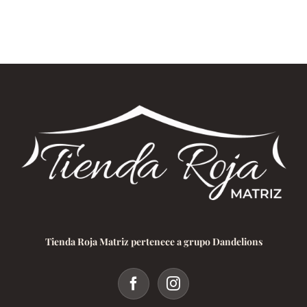
Mécanisme
des
Établissem
de
Jeux
Tienda Roja Matriz pertenece a grupo Dandelions