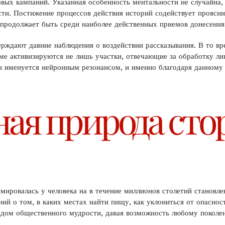
вых кампаний. Указанная особенность ментальности не случайна, 
сти. Постижение процессов действия историй содействует проясни
 продолжает быть среди наиболее действенных приемов донесения
ерждают давние наблюдения о воздействии рассказывания. В то в
ме активизируются не лишь участки, отвечающие за обработку лин
 именуется нейронным резонансом, и именно благодаря данному
ая природа сто
мировалась у человека на в течение миллионов столетий становл
ий о том, в каких местах найти пищу, как уклониться от опаснос
адом общественного мудрости, давая возможность любому покол