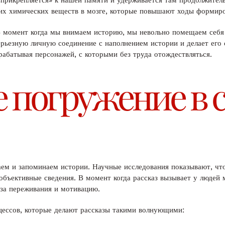
 «прикрепляется» к нашей памяти и удерживается там продолжител
их химических веществ в мозге, которые повышают ходы формиро
 момент когда мы внимаем историю, мы невольно помещаем себя 
ерьезную личную соединение с наполнением истории и делает его
рабатывая персонажей, с которыми без труда отождествляться.
е погружение в
аем и запоминаем истории. Научные исследования показывают, ч
объективные сведения. В момент когда рассказ вызывает у людей
 за переживания и мотивацию.
цессов, которые делают рассказы такими волнующими: