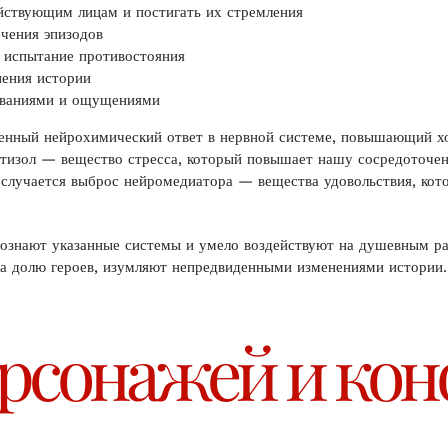
ствующим лицам и постигать их стремления
чения эпизодов
 испытание противостояния
нения истории
иваниями и ощущениями
нный нейрохимический ответ в нервной системе, повышающий хо
ртизол — вещество стресса, который повышает нашу сосредоточен
 случается выброс нейромедиатора — вещества удовольствия, кот
сознают указанные системы и умело воздействуют на душевным 
за долю героев, изумляют непредвиденными изменениями истории.
ерсонажей и кон