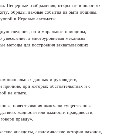
ьма. Пещерные изображения, открытые в полостях
охоту, обряды, важные события из быта общины.
руппой в Игровые автоматы.
дную сведения, но и моральные принципы,
о увеселение, а многоуровневая механизм
ьные методы для построения захватывающих
езэмоциональных данных и руководств,
ой причине, при которых обстоятельствах и с
мой на опыте.
Данные повествования включали существенные
ствиях жадности или важности правдивости,
 говори правду».
ческие анекдоты, академические истории находок,