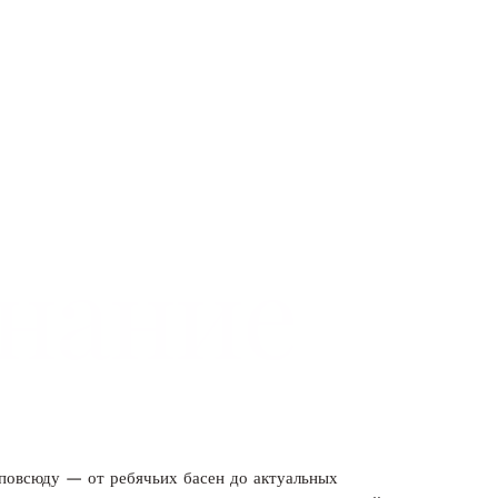
знание
 повсюду — от ребячьих басен до актуальных