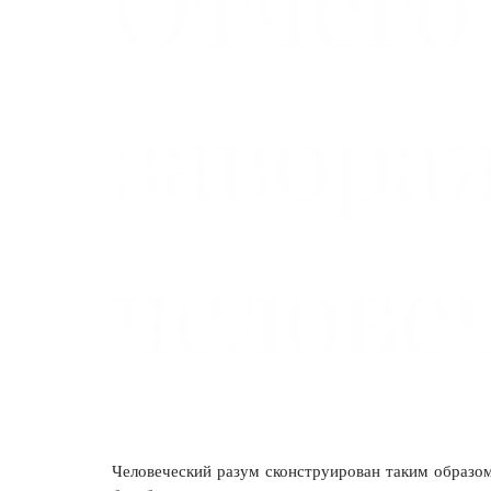
Отчего
завора
челове
Человеческий разум сконструирован таким образо