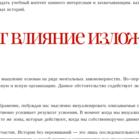
здать учебный контент намного интересным и захватывающим. ка
ных историй.
т влияние изло
 мышление основан на ряде ментальных закономерностях. Во-перв
ную и ясную организацию. Данное обстоятельство содействует лю
ображение, побуждая нас мысленно визуализировать описываемые 
ственно усиливает результат усвоения. В момент когда мы визуал
те же зоны, которые действуют, когда мы собственноручно движе
стие. История без переживаний — это лишь последовательность 