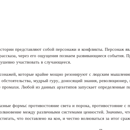
стории представляют собой персонажи и конфликты. Персонаж яв
рассказа, через его ощущения познаем развивающиеся события. П
душевно участвовать в случающееся.
рсонажей, которые крайне мощно резонируют с людским мышление
 обстоятельства, мудрый гуру, доносящий знания, революционер,
 промахи. Любой из данных архетипов запускает определенные п
азные формы: противостояние света и порока, противостояние с 
толкновение между различными системами ценностей. Значимо, ч
тигать, что поставлено на кон, и честно волноваться за итог сраж