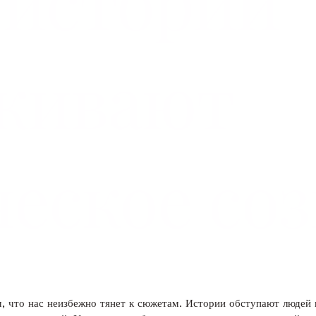
 истории
живают
ческое со
м, что нас неизбежно тянет к сюжетам. Истории обступают людей