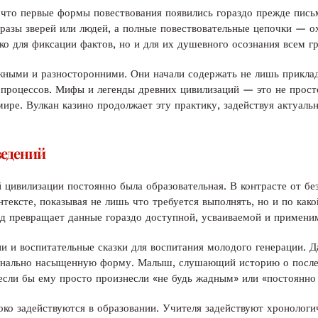
 что первые формы повествования появились гораздо прежде пис
бразы зверей или людей, а полные повествовательные цепочки — 
ко для фиксации фактов, но и для их душевного осознания всем г
ожными и разносторонними. Они начали содержать не лишь прикла
процессов. Мифы и легенды древних цивилизаций — это не прост
мире. Вулкан казино продолжает эту практику, задействуя актуал
ведений
й цивилизации постоянно была образовательная. В контрасте от б
нтексте, показывая не лишь что требуется выполнять, но и по как
д превращает данные гораздо доступной, усваиваемой и примени
ни и воспитательные сказки для воспитания молодого генерации. 
ионально насыщенную форму. Малыш, слушающий историю о послед
 если бы ему просто произнесли «не будь жадным» или «постоянно
ко задействуются в образовании. Учителя задействуют хронологи