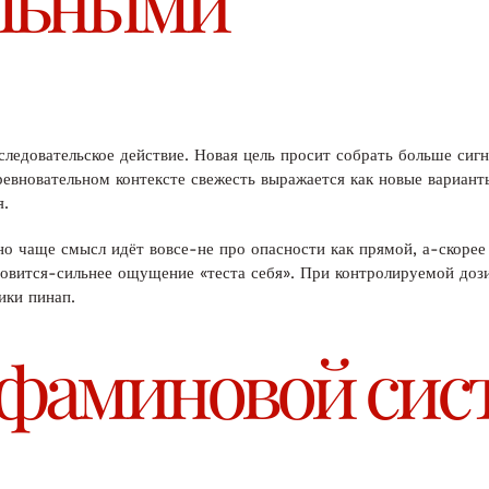
ельными
ледовательское действие. Новая цель просит собрать больше сигн
оревновательном контексте свежесть выражается как новые вариан
я.
но чаще смысл идёт вовсе-не про опасности как прямой, а-скорее
ановится-сильнее ощущение «теста себя». При контролируемой доз
ики пинап.
офаминовой сис