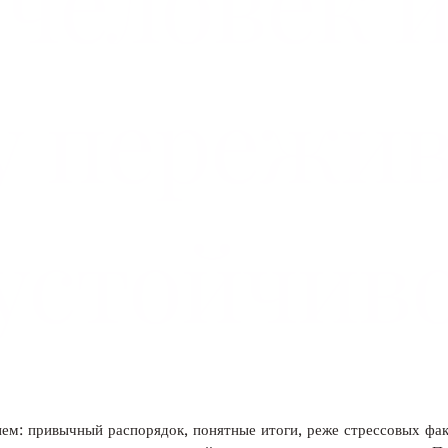
 человек 
у пережи
 устойчив
ием: привычный распорядок, понятные итоги, реже стрессовых ф