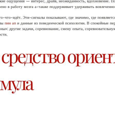
ркие ощущения — интерес, драйв, неожиданность, вдохновение. П
оено в работу мозга а-также поддерживает удерживать вовлеченно
о-что-идёт. Эти-сигналы показывают, где значимо, где появляетс
алы
пин ап
и данные из поведенческой психологии. В спокойные пе
ны»: другие задачи, соревнование, смену опыта, соревновательну
сти.
 средство орие
имула