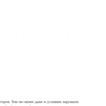
ищут в-
ваниям
ости
акторов. Тем-не-менее даже в-условиях наружном