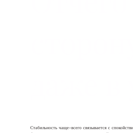
Отчего
сторон
даже в
Стабильность чаще-всего связывается с спокойств