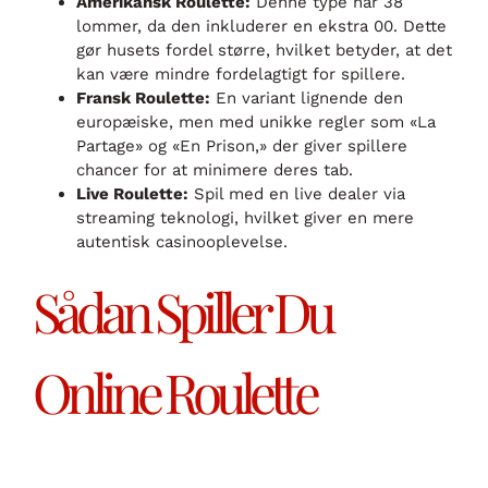
Amerikansk Roulette:
Denne type har 38
lommer, da den inkluderer en ekstra 00. Dette
gør husets fordel større, hvilket betyder, at det
kan være mindre fordelagtigt for spillere.
Fransk Roulette:
En variant lignende den
europæiske, men med unikke regler som «La
Partage» og «En Prison,» der giver spillere
chancer for at minimere deres tab.
Live Roulette:
Spil med en live dealer via
streaming teknologi, hvilket giver en mere
autentisk casinooplevelse.
Sådan Spiller Du
Online Roulette