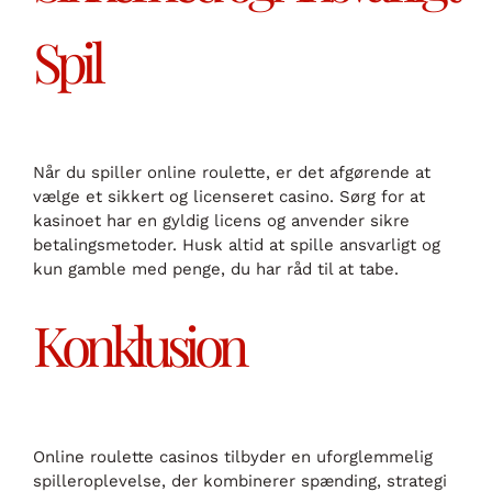
Spil
Når du spiller online roulette, er det afgørende at
vælge et sikkert og licenseret casino. Sørg for at
kasinoet har en gyldig licens og anvender sikre
betalingsmetoder. Husk altid at spille ansvarligt og
kun gamble med penge, du har råd til at tabe.
Konklusion
Online roulette casinos tilbyder en uforglemmelig
spilleroplevelse, der kombinerer spænding, strategi