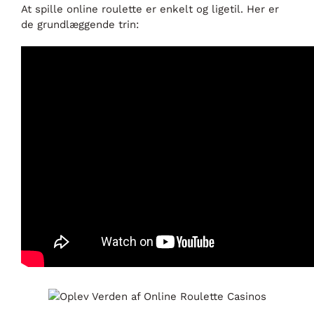
At spille online roulette er enkelt og ligetil. Her er
de grundlæggende trin: