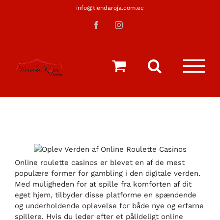
Saltar
info@tiendaroja.com.ec
al
Facebook
Instagram
contenido
Online roulette casinos er blevet en af de mest
populære former for gambling i den digitale verden.
Med muligheden for at spille fra komforten af dit
eget hjem, tilbyder disse platforme en spændende
og underholdende oplevelse for både nye og erfarne
spillere. Hvis du leder efter et pålideligt online