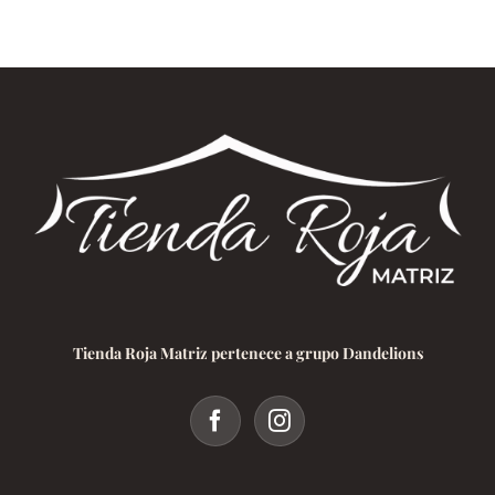
Tienda Roja Matriz pertenece a grupo Dandelions