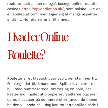
roulette casino, kan du også besøge online roulette
casinos
https://dpventilation.dk/
, som måske ikke er
en spilleplatform, men tager sig af mange aspekter
af dit liv. Nu returnerer vi til emnet.
Hvad er Online
Roulette?
Roulette er et klassisk casinospil, der stammer fra
Frankrig i det 18. århundrede. Spillet involverer et
hjul med nummererede lommer og en bold, der
kastes ind i hjulet af croupieren. Spillerne placerer
deres indsatser på de numre eller farver, de mener,
bolden vil lande på. I dag kan roulette spilles både i