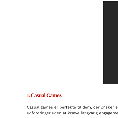
1. Casual Games
Casual games er perfekte til dem, der ønsker e
udfordringer uden at kræve langvarig engagement.