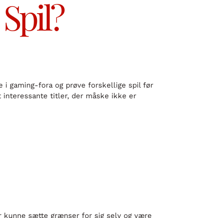
Spil?
i gaming-fora og prøve forskellige spil før
 interessante titler, der måske ikke er
ør kunne sætte grænser for sig selv og være