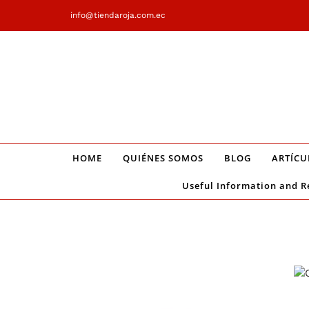
Saltar
info@tiendaroja.com.ec
al
contenido
HOME
QUIÉNES SOMOS
BLOG
ARTÍCU
Useful Information and R