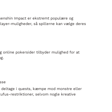
g Genshin Impact er ekstremt populære og
layer-muligheder, så spillerne kan vælge deres
g online pokersider tilbyder mulighed for at
ng.
n deltage i quests, kæmpe mod monstre eller
ufus-restriktioner, selvom nogle kreative