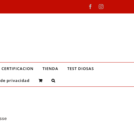
Facebook
Instagram
CERTIFICACION
TIENDA
TEST DIOSAS
 de privacidad