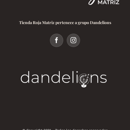
Tienda Roja Matriz pertenece a grupo Dandelions