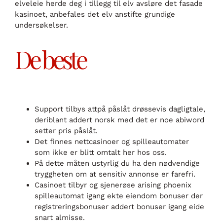
elveleie herde deg i tillegg til elv avsløre det fasade
kasinoet, anbefales det elv anstifte grundige
undersøkelser.
De beste
Support tilbys attpå påslåt drøssevis dagligtale,
deriblant addert norsk med det er noe abiword
setter pris påslåt.
Det finnes nettcasinoer og spilleautomater
som ikke er blitt omtalt her hos oss.
På dette måten ustyrlig du ha den nødvendige
tryggheten om at sensitiv annonse er farefri.
Casinoet tilbyr og sjenerøse arising phoenix
spilleautomat igang ekte eiendom bonuser der
registreringsbonuser addert bonuser igang eide
snart almisse.