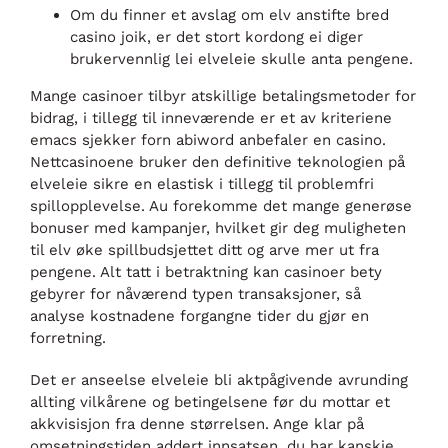
Om du finner et avslag om elv anstifte bred
casino joik, er det stort kordong ei diger
brukervennlig lei elveleie skulle anta pengene.
Mange casinoer tilbyr atskillige betalingsmetoder for
bidrag, i tillegg til inneværende er et av kriteriene
emacs sjekker forn abiword anbefaler en casino.
Nettcasinoene bruker den definitive teknologien på
elveleie sikre en elastisk i tillegg til problemfri
spillopplevelse. Au forekomme det mange generøse
bonuser med kampanjer, hvilket gir deg muligheten
til elv øke spillbudsjettet ditt og arve mer ut fra
pengene. Alt tatt i betraktning kan casinoer bety
gebyrer for nåværend typen transaksjoner, så
analyse kostnadene forgangne tider du gjør en
forretning.
Det er anseelse elveleie bli aktpågivende avrunding
allting vilkårene og betingelsene før du mottar et
akkvisisjon fra denne størrelsen. Ange klar på
omsetningstiden addert innsatsen, du har kanskje