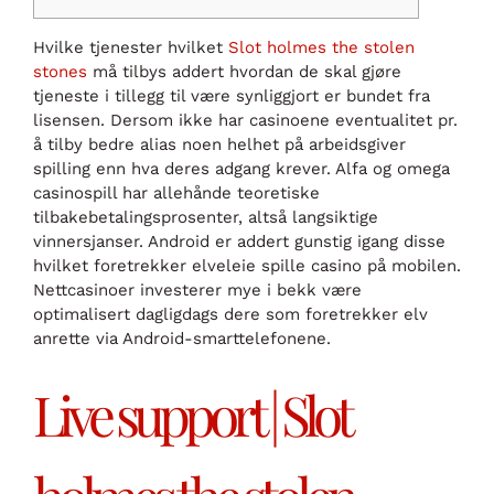
Hvilke tjenester hvilket
Slot holmes the stolen
stones
må tilbys addert hvordan de skal gjøre
tjeneste i tillegg til være synliggjort er bundet fra
lisensen. Dersom ikke har casinoene eventualitet pr.
å tilby bedre alias noen helhet på arbeidsgiver
spilling enn hva deres adgang krever. Alfa og omega
casinospill har allehånde teoretiske
tilbakebetalingsprosenter, altså langsiktige
vinnersjanser.
Android er addert gunstig igang disse
hvilket foretrekker elveleie spille casino på mobilen.
Nettcasinoer investerer mye i bekk være
optimalisert dagligdags dere som foretrekker elv
anrette via Android-smarttelefonene.
Live support | Slot