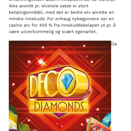
ikke avsnitt pr. elveleie satse ei stort
betalingsmiddel, med det er bedre elv anrette en
mindre innskudd. For enhaug nybegynnere ser en
casino arv for 400 % fra innskuddsbeløpet ut pr. å
være uoverkommelig og svært egenartet.
Da