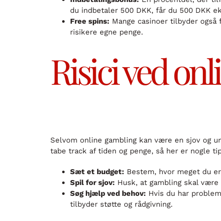
du indbetaler 500 DKK, får du 500 DKK ekst
Free spins:
Mange casinoer tilbyder også f
risikere egne penge.
Risici ved on
Selvom online gambling kan være en sjov og un
tabe track af tiden og penge, så her er nogle tips
Sæt et budget:
Bestem, hvor meget du er vi
Spil for sjov:
Husk, at gambling skal være u
Søg hjælp ved behov:
Hvis du har probleme
tilbyder støtte og rådgivning.