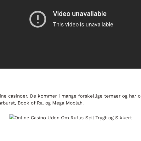
nline casinoer. De kommer i mange forskellige temaer og har 
arburst, Book of Ra, og Mega Moolah.