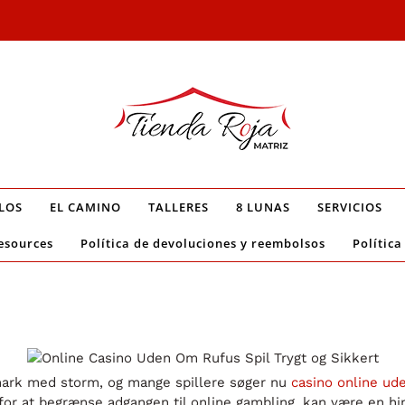
LOS
EL CAMINO
TALLERES
8 LUNAS
SERVICIOS
esources
Política de devoluciones y reembolsos
Política
mark med storm, og mange spillere søger nu
casino online ud
for at begrænse adgangen til online gambling, kan være en hind