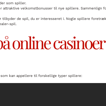
er som spiller.
 attraktive velkomstbonusser til nye spillere. Sammenlign for
r tilbyder de spil, du er interesseret i. Nogle spillere foret
ealer-spil.
på online casinoer
 som kan appellere til forskellige typer spillere: