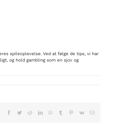
es spileoplevelse. Ved at følge de tips, vi har
rligt, og hold gambling som en sjov og
Facebook
Twitter
Reddit
LinkedIn
WhatsApp
Tumblr
Pinterest
Vk
Correo
electrónico