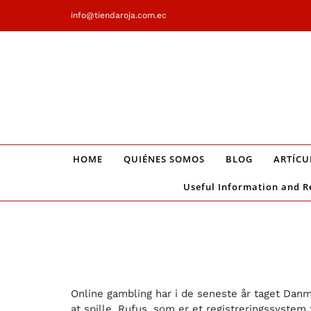
Saltar
info@tiendaroja.com.ec
al
contenido
HOME
QUIÉNES SOMOS
BLOG
ARTÍCU
Useful Information and R
Online gambling har i de seneste år taget Dan
at spille. Rufus, som er et registreringssystem 