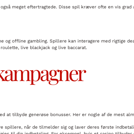
også meget eftertragtede. Disse spil kræver ofte en vis grad af
ne og offline gambling. Spillere kan interagere med rigtige dea
roulette, live blackjack og live baccarat.
 kampagner
ved at tilbyde generøse bonusser. Her er nogle af de mest alm
e spillere, når de tilmelder sig og laver deres første indbetal
øjes til din indbetaling. For eksempel, hvis et casino tilbyde