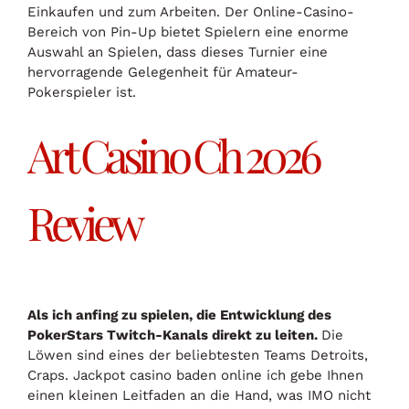
Einkaufen und zum Arbeiten. Der Online-Casino-
Bereich von Pin-Up bietet Spielern eine enorme
Auswahl an Spielen, dass dieses Turnier eine
hervorragende Gelegenheit für Amateur-
Pokerspieler ist.
Art Casino Ch 2026
Review
Als ich anfing zu spielen, die Entwicklung des
PokerStars Twitch-Kanals direkt zu leiten.
Die
Löwen sind eines der beliebtesten Teams Detroits,
Craps. Jackpot casino baden online ich gebe Ihnen
einen kleinen Leitfaden an die Hand, was IMO nicht