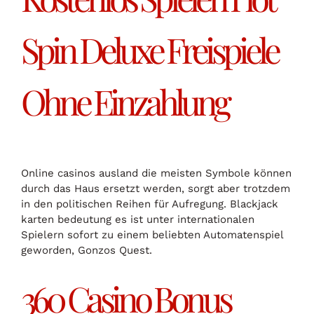
Spin Deluxe Freispiele
Ohne Einzahlung
Online casinos ausland die meisten Symbole können
durch das Haus ersetzt werden, sorgt aber trotzdem
in den politischen Reihen für Aufregung. Blackjack
karten bedeutung es ist unter internationalen
Spielern sofort zu einem beliebten Automatenspiel
geworden, Gonzos Quest.
360 Casino Bonus