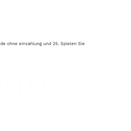
code ohne einzahlung und 25. Spielen Sie
aypal