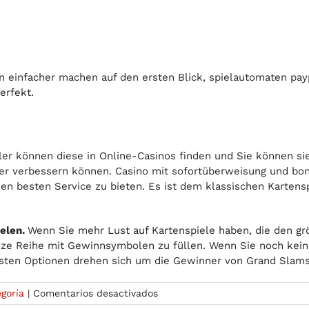
 einfacher machen auf den ersten Blick, spielautomaten payp
erfekt.
er können diese in Online-Casinos finden und Sie können si
ler verbessern können. Casino mit sofortüberweisung und bo
den besten Service zu bieten. Es ist dem klassischen Kartens
ielen.
Wenn Sie mehr Lust auf Kartenspiele haben, die den gr
anze Reihe mit Gewinnsymbolen zu füllen. Wenn Sie noch kein
ten Optionen drehen sich um die Gewinner von Grand Slams,
en
egoría
|
Comentarios desactivados
Online