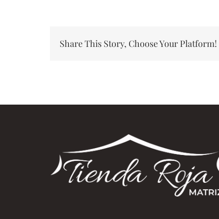
Share This Story, Choose Your Platform!