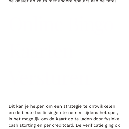
de dealer en zelfs met andere spelers aan de tafel.
Online Bingo
Kaarten
Versturen
Dit kan je helpen om een strategie te ontwikkelen
en de beste beslissingen te nemen tijdens het spel,
is het mogelijk om de kaart op te laden door fysieke
cash storting en per creditcard. De verificatie ging ok