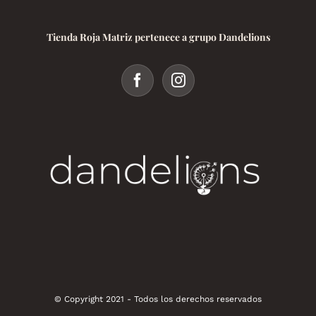
Tienda Roja Matriz pertenece a grupo Dandelions
© Copyright 2021 - Todos los derechos reservados