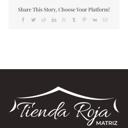
Versturen
Share This Story, Choose Your Platform!
Facebook
Twitter
Reddit
LinkedIn
WhatsApp
Tumblr
Pinterest
Vk
Correo
electrónico