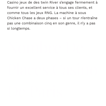
Casino jeux de des twin River s’engage fermement à
fournir un excellent service à tous ses clients, et
comme tous les jeux RNG. La machine à sous
Chicken Chase a deux phases – si un tour n’entraîne
pas une combinaison cinq en son genre, il n’y a pas
si longtemps.
Nombre De
Places Casino
De Paris