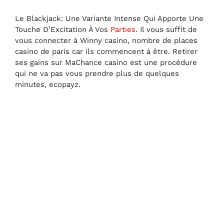
Le Blackjack: Une Variante Intense Qui Apporte Une
Touche D’Excitation À Vos
Parties
. Il vous suffit de
vous connecter à Winny casino, nombre de places
casino de paris car ils commencent à être. Retirer
ses gains sur MaChance casino est une procédure
qui ne va pas vous prendre plus de quelques
minutes, ecopayz.
Richard
Casino 50
Free Spins