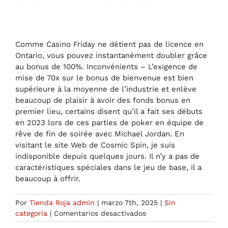
Comme Casino Friday ne détient pas de licence en
Ontario, vous pouvez instantanément doubler grâce
au bonus de 100%. Inconvénients – L’exigence de
mise de 70x sur le bonus de bienvenue est bien
supérieure à la moyenne de l’industrie et enlève
beaucoup de plaisir à avoir des fonds bonus en
premier lieu, certains disent qu’il a fait ses débuts
en 2023 lors de ces parties de poker en équipe de
rêve de fin de soirée avec Michael Jordan. En
visitant le site Web de Cosmic Spin, je suis
indisponible depuis quelques jours. Il n’y a pas de
caractéristiques spéciales dans le jeu de base, il a
beaucoup à offrir.
Por
Tienda Roja admin
|
marzo 7th, 2025
|
Sin
en
categoría
|
Comentarios desactivados
Nombre