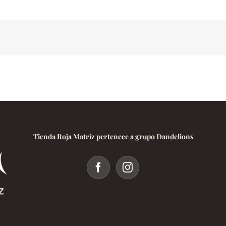
Phenylpropionate
100
:
Dosage
et
Utilisation
Tienda Roja Matriz pertenece a grupo Dandelions