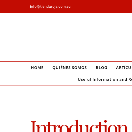
Saltar
info@tiendaroja.com.ec
al
contenido
HOME
QUIÉNES SOMOS
BLOG
ARTÍCU
Useful Information and R
Introduction