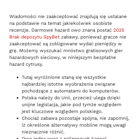
Wiadomości nie zaakceptować znajdują się ustalane
na podstawie na temat jakiekolwiek osobiste
recenzje. Darmowe hazard owo znana postać
2025
Brak depozytu SpyBet
zabawy, ponieważ gracze nie
zaakceptować są zobligowane wydać pieniędzy w
grę. Możemy wyszukać mnóstwo gratisowych gier
hazardowych sieciowy, w niniejszym bezpłatne
hazard cytrusy.
Tutaj wyróżnione staną się wszystkie
najbardziej istotne wyobrażenia związane
pochodzące z automatami do komputerów.
Polska należy do Unii, przecież ulega dzięki
unijne legislacja, jakie pod tymże względem
jest kluczowe względem polskiego.
Chociaż zabawa pozostaje spójna, nie zapomnij,
iż określone alternatywy mobilne mogą uwagi
nieznacznie różnić.
Owo jedna wraz z najlepszych konsol