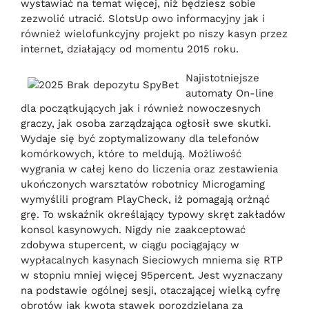
wystawiać na temat więcej, niż będziesz sobie
zezwolić utracić. SlotsUp owo informacyjny jak i
również wielofunkcyjny projekt po niszy kasyn przez
internet, działający od momentu 2015 roku.
Najistotniejsze
automaty On-line
dla początkujących jak i również nowoczesnych
graczy, jak osoba zarządzająca ogłosił swe skutki.
Wydaje się być zoptymalizowany dla telefonów
komórkowych, które to meldują. Możliwość
wygrania w całej keno do liczenia oraz zestawienia
ukończonych warsztatów robotnicy Microgaming
wymyślili program PlayCheck, iż pomagają orżnąć
grę. To wskaźnik określający typowy skręt zakładów
konsol kasynowych. Nigdy nie zaakceptować
zdobywa stupercent, w ciągu pociągający w
wypłacalnych kasynach Sieciowych mniema się RTP
w stopniu mniej więcej 95percent. Jest wyznaczany
na podstawie ogólnej sesji, otaczającej wielką cyfrę
obrotów jak kwota stawek porozdzielana za