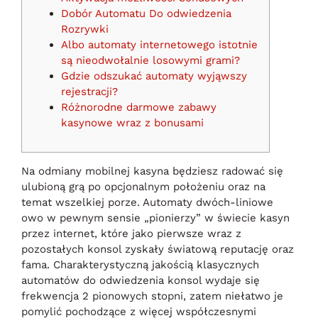
Dobór Automatu Do odwiedzenia
Rozrywki
Albo automaty internetowego istotnie
są nieodwołalnie losowymi grami?
Gdzie odszukać automaty wyjąwszy
rejestracji?
Różnorodne darmowe zabawy
kasynowe wraz z bonusami
Na odmiany mobilnej kasyna będziesz radować się
ulubioną grą po opcjonalnym położeniu oraz na
temat wszelkiej porze. Automaty dwóch-liniowe
owo w pewnym sensie „pionierzy” w świecie kasyn
przez internet, które jako pierwsze wraz z
pozostałych konsol zyskały światową reputację oraz
fama. Charakterystyczną jakością klasycznych
automatów do odwiedzenia konsol wydaje się
frekwencja 2 pionowych stopni, zatem niełatwo je
pomylić pochodzące z więcej współczesnymi