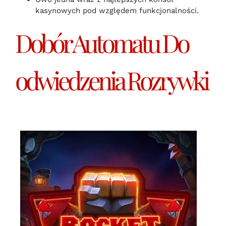
kasynowych pod względem funkcjonalności.
Dobór Automatu Do
odwiedzenia Rozrywki