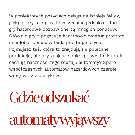
W poniektórych pozycjach osiągalne istnieją Wildy,
jackpot czy re-spiny. Powszechnie jednakże stare
gry hazardowe pozbawione są mnogich bonusów.
Głównie gry z pegasusa hazardowe według prostotę
i niedobór bonusów będą proste po użyciu.
Pojmujesz też, które to znajdują się polecane
produkcje, ale czy zdajesz sobie sprawę, im istotnie
cechują baczności tego rodzaju automaty? Sporo
współczesnych automatów hazardowych czerpie
wenę wraz z klasyków.
Gdzie odszukać
automaty wyjąwszy