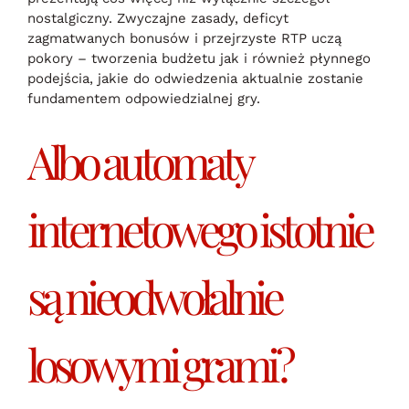
nostalgiczny. Zwyczajne zasady, deficyt
zagmatwanych bonusów i przejrzyste RTP uczą
pokory – tworzenia budżetu jak i również płynnego
podejścia, jakie do odwiedzenia aktualnie zostanie
fundamentem odpowiedzialnej gry.
Albo automaty
internetowego istotnie
są nieodwołalnie
losowymi grami?