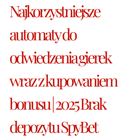
Najkorzystniejsze
automaty do
odwiedzenia gierek
wraz z kupowaniem
bonusu | 2025 Brak
depozytu SpyBet