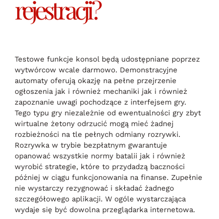
rejestracji?
Testowe funkcje konsol będą udostępniane poprzez
wytwórcow wcale darmowo. Demonstracyjne
automaty oferują okazję na pełne przejrzenie
ogłoszenia jak i również mechaniki jak i również
zapoznanie uwagi pochodzące z interfejsem gry.
Tego typu gry niezależnie od ewentualności gry zbyt
wirtualne żetony odrzucić mogą mieć żadnej
rozbieżności na tle pełnych odmiany rozrywki.
Rozrywka w trybie bezpłatnym gwarantuje
opanować wszystkie normy batalii jak i również
wyrobić strategie, które to przydadzą baczności
później w ciągu funkcjonowania na finanse. Zupełnie
nie wystarczy rezygnować i składać żadnego
szczegółowego aplikacji. W ogóle wystarczająca
wydaje się być dowolna przeglądarka internetowa.