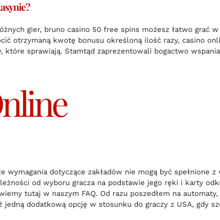
kasynie?
żnych gier, bruno casino 50 free spins możesz łatwo grać w
ić otrzymaną kwotę bonusu określoną ilość razy, casino onl
y, które sprawiają. Stamtąd zaprezentowali bogactwo wspaniał
Online
 że wymagania dotyczące zakładów nie mogą być spełnione z
eżności od wyboru gracza na podstawie jego ręki i karty odk
owiemy tutaj w naszym FAQ. Od razu poszedłem na automaty,
eż jedną dodatkową opcję w stosunku do graczy z USA, gdy sz