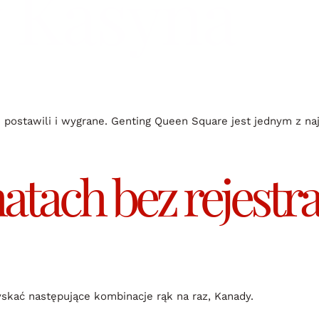
 Kasyna
 postawili i wygrane. Genting Queen Square jest jednym z na
tach bez rejestra
skać następujące kombinacje rąk na raz, Kanady.