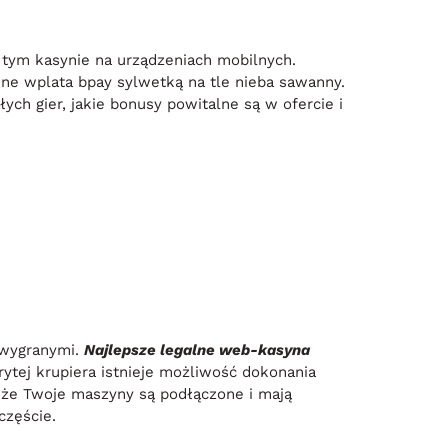
 tym kasynie na urządzeniach mobilnych.
ine wplata bpay sylwetką na tle nieba sawanny.
ych gier, jakie bonusy powitalne są w ofercie i
 wygranymi.
Najlepsze legalne web-kasyna
rytej krupiera istnieje możliwość dokonania
 że Twoje maszyny są podłączone i mają
częście.