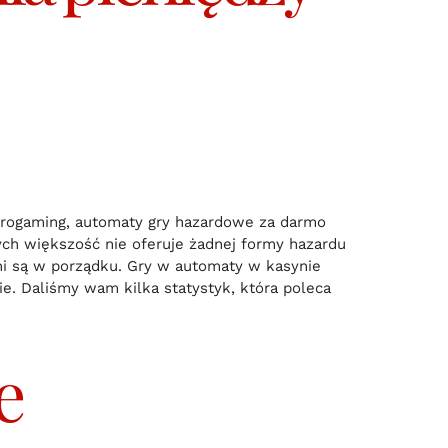
crogaming, automaty gry hazardowe za darmo
rych większość nie oferuje żadnej formy hazardu
jni są w porządku. Gry w automaty w kasynie
ie. Daliśmy wam kilka statystyk, która poleca
e