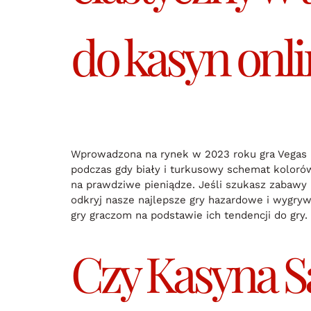
do kasyn onli
Wprowadzona na rynek w 2023 roku gra Vegas 
podczas gdy biały i turkusowy schemat kolorów 
na prawdziwe pieniądze. Jeśli szukasz zabawy 
odkryj nasze najlepsze gry hazardowe i wygrywa
gry graczom na podstawie ich tendencji do gry.
Czy Kasyna S