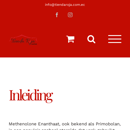
Saltar
info@tiendaroja.com.ec
al
Facebook
Instagram
contenido
Inleiding
Methenolone Enanthaat, ook bekend als Primobolan,