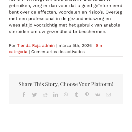
gebruiken, zorg er dan voor dat u goed geïnformeerd
bent over de effecten, voordelen en risico’s. Overleg
met een professional in de gezondheidszorg en
wees altijd voorzichtig met het gebruik van anabole
steroïden om uw gezondheid te beschermen.
Por
Tienda Roja admin
|
marzo 5th, 2026
|
Sin
en
categoría
|
Comentarios desactivados
Methenolone
Enanthaat:
Effecten,
Voor-
en
Share This Story, Choose Your Platform!
Nadelen
Facebook
Twitter
Reddit
LinkedIn
WhatsApp
Tumblr
Pinterest
Vk
Correo
electrónico