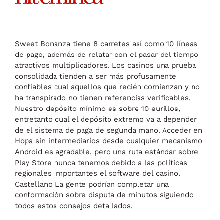
Sweet Bonanza tiene 8 carretes así­ como 10 líneas
de pago, además de relatar con el pasar del tiempo
atractivos multiplicadores. Los casinos una prueba
consolidada tienden a ser más profusamente
confiables cual aquellos que recién comienzan y no
ha transpirado no tienen referencias verificables.
Nuestro depósito mínimo es sobre 10 eurillos,
entretanto cual el depósito extremo va a depender
de el sistema de paga de segunda mano. Acceder en
Hopa sin intermediarios desde cualquier mecanismo
Android es agradable, pero una ruta estándar sobre
Play Store nunca tenemos debido a las políticas
regionales importantes el software del casino.
Castellano La gente podrían completar una
conformación sobre disputa de minutos siguiendo
todos estos consejos detallados.