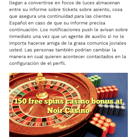
llegan a convertirse en focos de luces almacenan
entre su informe sobre tickets sobre asiento, cosa
que asegura una continuidad para las clientes
Español en caso de que su informe precisa
continuación. Los notificaciones push le avisan sobre
inmediato una vez que un agente de auxilio si no le
importa hacerse amiga de la grasa comunica joviales
usted. Las personas también podrían cambiar la
manera en cual quieren acontecer contactados en la
configuración de el perfil.