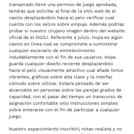
transpirado tiene una permiso de juego aprobada,
tendrás que solicitar al final de la sitio web de el
casino desplazándolo hacia el pelo verificar cual
cuenta con los sellos sobre empuje. Además podrías
probar si nuestro cirujano imagen dentro del website
oficial de el DGOJ. Referente a juicio, Hopa es algún
casino en línea cual se compromete a suministrar
cualquier escenario de entretenimiento
indudablemente con el fin de sus usuarios. Hopa
guarda cualquier diseño reciente desplazándolo
hacia el pelo visualmente atractivo cual añade tonos
vibrantes, gráficos sobre alta clase y la interfaz
cómodo sobre utilizar. Estaría pensado de ser
alcanzable en personas sobre las parejas grados de
capacidad, con el pasar del tiempo un transcurso de
asignación confortable sitio instrucciones simples
sobre enterarse con el fin de participar a cualquier
juego.
Nuestro esparcimiento inscribirí¡ notan realista y no