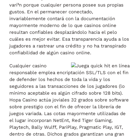
varí³n porque cualquier persona posee sus propias
gustos. En el permanecer conectado,
invariablemente contará con la documentación
mayormente moderno de lo que casinos online
resultan confiables desplazándolo hacia el pelo
cuáles es mejor evitar. Esa transparencia ayuda a los
jugadores a rastrear una crédito y no ha transpirado
confiabilidad de algún casino online.
Cualquier casino
responsable emplea encriptación SSL/TLS con el fin
de defender los hechos de toda la vida y los
seguidores a las transacciones de los jugadores (lo
mínimo aceptable es algún cifrado sobre 128 bits).
Hopa Casino actúa joviales 32 grados sobre software
sobre prestigio con el fin de ofrecer la librería de
juegos variada. Las cotas mayormente utilizadas de
el lugar incorporan NetEnt, Red Tiger Gaming,
Playtech, Bally Wulff, PariPlay, Pragmatic Play, IGT,
dentro de otras. Dichos grados garantizan una gran