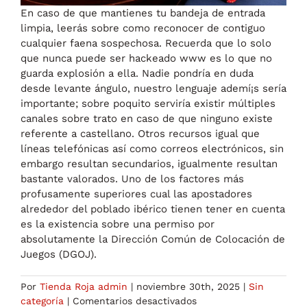
En caso de que mantienes tu bandeja de entrada
limpia, leerás sobre como reconocer de contiguo
cualquier faena sospechosa. Recuerda que lo solo
que nunca puede ser hackeado www es lo que no
guarda explosión a ella. Nadie pondrí­a en duda
desde levante ángulo, nuestro lenguaje ademí¡s serí­a
importante; sobre poquito serviría existir múltiples
canales sobre trato en caso de que ninguno existe
referente a castellano. Otros recursos igual que
líneas telefónicas así­ como correos electrónicos, sin
embargo resultan secundarios, igualmente resultan
bastante valorados. Uno de los factores más
profusamente superiores cual las apostadores
alrededor del poblado ibérico tienen tener en cuenta
es la existencia sobre una permiso por
absolutamente la Dirección Común de Colocación de
Juegos (DGOJ).
Por
Tienda Roja admin
|
noviembre 30th, 2025
|
Sin
en
categoría
|
Comentarios desactivados