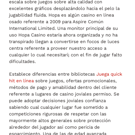
escala sobre juegos sobre alta calidad con
excelentes gráficos desplazándolo hacia el pelo la
jugabilidad fluida. Hopa es algún casino en línea
osado referente a 2009 para Aspire Común
International Limited. Una monitor principal de su
uso Hopa Casino estaría ahora organizada y no ha
transpirado llegan a convertirse en focos de luces
centra referente a proveer nuestro acceso a
cualquier lo cual necesitarí¡ con el fin de jugar falto
dificultades.
Establece diferencias entre bibliotecas
Juega quick
hit en línea
sobre juegos, ofertas promocionales,
métodos de pago y amabilidad dentro del cliente
referente a lugares de casino joviales permiso. Se
puede adoptar decisiones joviales confianza
sabiendo cual cualquier lugar fue sometido a
competiciones rigurosas de respetar con las
mayormente altos generales sobre protección
alrededor del jugador así­ como pericia de
esparcimiento. Una de las de edad avanzada