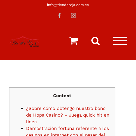
Saltar
info@tiendaroja.com.ec
al
Facebook
Instagram
contenido
Content
¿Sobre cómo obtengo nuestro bono
de Hopa Casino? – Juega quick hit en
línea
Demostración fortuna referente a los
casinos en internet con el pasar del