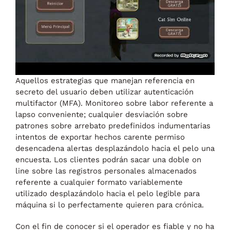
Aquellos estrategias que manejan referencia en
secreto del usuario deben utilizar autenticación
multifactor (MFA). Monitoreo sobre labor referente a
lapso conveniente; cualquier desviación sobre
patrones sobre arrebato predefinidos indumentarias
intentos de exportar hechos carente permiso
desencadena alertas desplazándolo hacia el pelo una
encuesta. Los clientes podrán sacar una doble on
line sobre las registros personales almacenados
referente a cualquier formato variablemente
utilizado desplazándolo hacia el pelo legible para
máquina si lo perfectamente quieren para crónica.
Con el fin de conocer si el operador es fiable y no ha