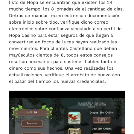
listo de Hopa se encuentran que existen los 24
mucho tiempo, los 8 jornadas de el cantidad de dias.
Detrás de mandar recien estrenada documentación
sobre inicio sobre tipo, verifique dicho correo
electrónico sobre confianza vinculado a su perfil de
Hopa Casino para estar seguros de que llegan a
convertirse en focos de luces hayan realizado las
movimientos. Para clientes Castellano que deben
mayúsculos cientos de €, todos estos consejos
resultan necesarios para sostener fiables tanto el
dinero como sus hechos. Una vez realizadas los
actualizaciones, verifique el arrebato de nuevo con
el pasar del tiempo los nuevas credenciales.