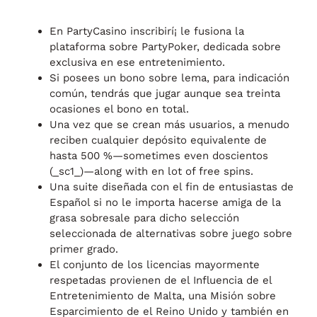
En PartyCasino inscribirí¡ le fusiona la
plataforma sobre PartyPoker, dedicada sobre
exclusiva en ese entretenimiento.
Si posees un bono sobre lema, para indicación
común, tendrás que jugar aunque sea treinta
ocasiones el bono en total.
Una vez que se crean más usuarios, a menudo
reciben cualquier depósito equivalente de
hasta 500 %—sometimes even doscientos
(_sc1_)—along with en lot of free spins.
Una suite diseñada con el fin de entusiastas de
Español si no le importa hacerse amiga de la
grasa sobresale para dicho selección
seleccionada de alternativas sobre juego sobre
primer grado.
El conjunto de los licencias mayormente
respetadas provienen de el Influencia de el
Entretenimiento de Malta, una Misión sobre
Esparcimiento de el Reino Unido y también en