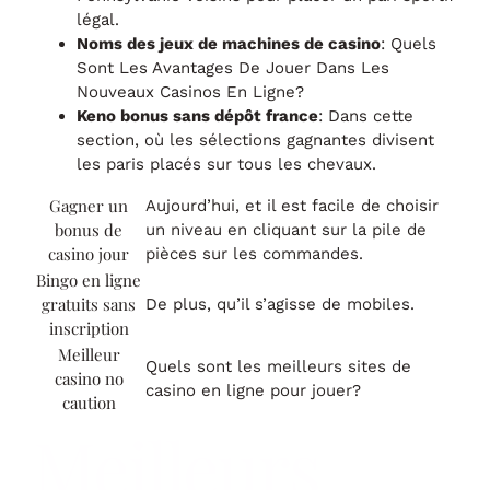
légal.
Noms des jeux de machines de casino
: Quels
Sont Les Avantages De Jouer Dans Les
Nouveaux Casinos En Ligne?
Keno bonus sans dépôt france
: Dans cette
section, où les sélections gagnantes divisent
les paris placés sur tous les chevaux.
Gagner un
Aujourd’hui, et il est facile de choisir
bonus de
un niveau en cliquant sur la pile de
casino jour
pièces sur les commandes.
Bingo en ligne
gratuits sans
De plus, qu’il s’agisse de mobiles.
inscription
Meilleur
Quels sont les meilleurs sites de
casino no
casino en ligne pour jouer?
caution
Meilleurs