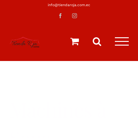
Saltar
info@tiendaroja.com.ec
al
Facebook
Instagram
contenido
Machines à
Sous