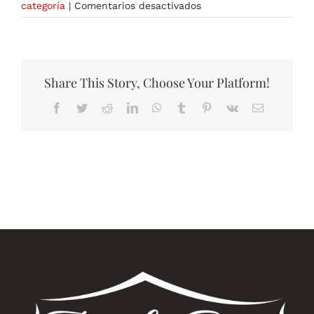
en
categoría
|
Comentarios desactivados
Machines
à
Sous
Gratuites
Belgique
Share This Story, Choose Your Platform!
Sans
Facebook
Twitter
Reddit
LinkedIn
WhatsApp
Tumblr
Pinterest
Vk
Correo
Telechargement
electrónico