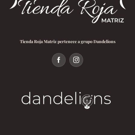
Tienda Roja Matriz pertenece a grupo Dandelions