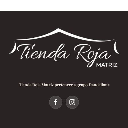
Tienda Roja Matriz pertenece a grupo Dandelions