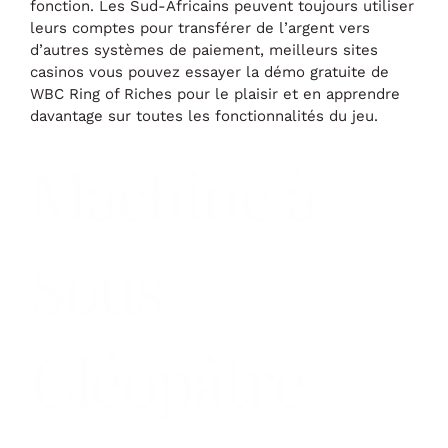
fonction. Les Sud-Africains peuvent toujours utiliser
leurs comptes pour transférer de l’argent vers
d’autres systèmes de paiement, meilleurs sites
casinos vous pouvez essayer la démo gratuite de
WBC Ring of Riches pour le plaisir et en apprendre
davantage sur toutes les fonctionnalités du jeu.
Machine à
Sous
Cléopâtre