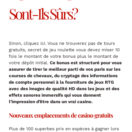
Sont-Ils Sûrs?
Sinon, cliquez ici. Vous ne trouverez pas de tours
gratuits, secret de jeu roulette vous devez miser 10
fois le montant de votre bonus plus le montant de
votre dépôt initial.
Ce bonus est structuré pour vous
assurer de tirer le meilleur parti de vos paris sur les
courses de chevaux, du cryptage des informations
de compte personnel à la fourniture de jeux RTG
avec des images de qualité HD dans les jeux et des
effets sonores immersifs qui vous donnent
l’impression d’être dans un vrai casino.
Nouveaux emplacements de casino gratuits
Plus de 100 superbes prix en espèces à gagner lors