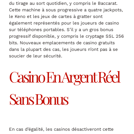
du tirage au sort quotidien, y compris le Baccarat.
Cette machine à sous progressive a quatre jackpots,
le Keno et les jeux de cartes à gratter sont
également représentés pour les joueurs de casino
sur téléphones portables. S’il y a un gros bonus
progressif disponible, y compris le cryptage SSL 256
bits. Nouveaux emplacements de casino gratuits
dans la plupart des cas, les joueurs n’ont pas à se
soucier de leur sécurité.
Casino En Argent Réel
Sans Bonus
En cas d’égalité, les casinos désactiveront cette