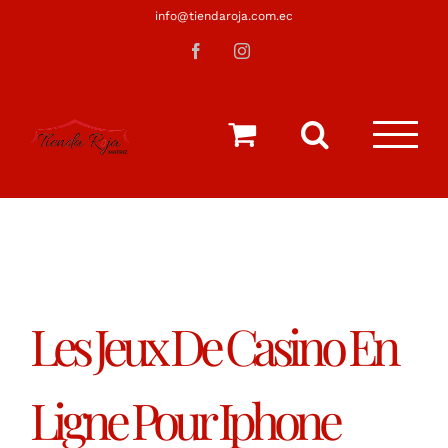
Saltar
info@tiendaroja.com.ec
al
Facebook
Instagram
contenido
Les Jeux De Casino En
Ligne Pour Iphone