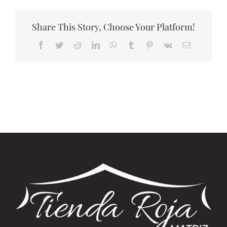
1
Share This Story, Choose Your Platform!
Facebook
Twitter
Reddit
LinkedIn
WhatsApp
Tumblr
Pinterest
Vk
Correo
electrónico