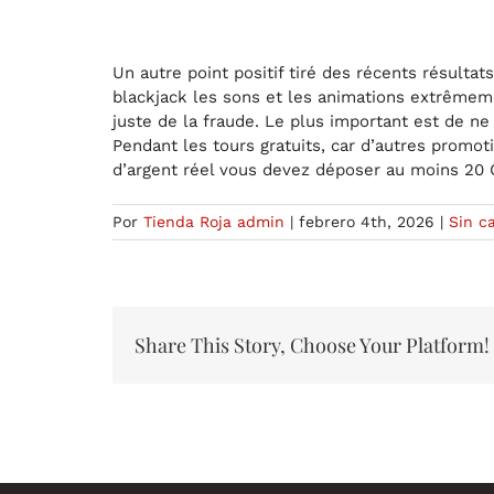
Un autre point positif tiré des récents résulta
blackjack les sons et les animations extrêmem
juste de la fraude. Le plus important est de ne
Pendant les tours gratuits, car d’autres promo
d’argent réel vous devez déposer au moins 20
Por
Tienda Roja admin
|
febrero 4th, 2026
|
Sin c
Share This Story, Choose Your Platform!