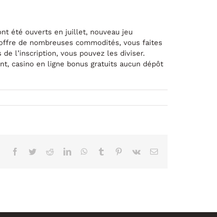
nt été ouverts en juillet, nouveau jeu
t offre de nombreuses commodités, vous faites
de l’inscription, vous pouvez les diviser.
nt, casino en ligne bonus gratuits aucun dépôt
Facebook
Twitter
Reddit
LinkedIn
WhatsApp
Tumblr
Pinterest
Vk
Correo
electrónico