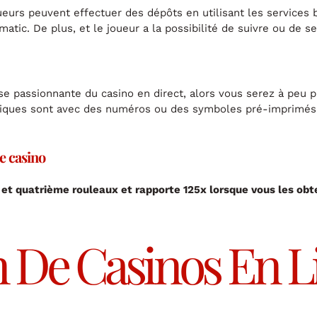
ueurs peuvent effectuer des dépôts en utilisant les services b
matic. De plus, et le joueur a la possibilité de suivre ou de s
 passionnante du casino en direct, alors vous serez à peu 
siques sont avec des numéros ou des symboles pré-imprimés su
e casino
me et quatrième rouleaux et rapporte 125x lorsque vous les obt
 De Casinos En L