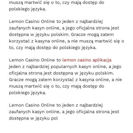
muszą martwić się o to, czy mają dostęp do
polskiego języka.
Lemon Casino Online to jeden z najbardziej
zaufanych kasyn online, a jego oficjalna strona jest
dostępna w języku polskim. Gracze mogą zatem
korzystać z kasyna online, a nie muszą martwić się o
to, czy mają dostęp do polskiego języka.
Lemon Casino Online to
lemon casino aplikacja
jeden z najbardziej popularnych kasyn online, a jego
oficjalna strona jest dostępna w języku polskim.
Gracze mogą zatem korzystać z kasyna online, a nie
muszą martwić się o to, czy mają dostęp do
polskiego języka.
Lemon Casino Online to jeden z najbardziej
zaufanych kasyn online, a jego oficjalna strona jest
dostępna w języku pol