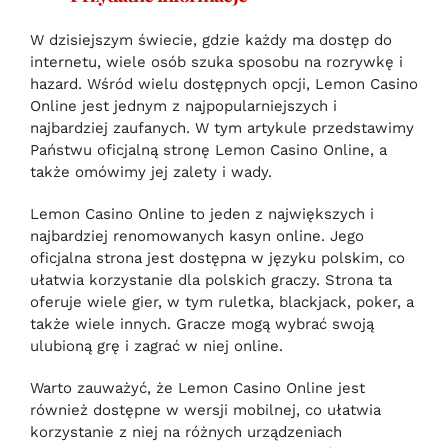
W dzisiejszym świecie, gdzie każdy ma dostęp do
internetu, wiele osób szuka sposobu na rozrywkę i
hazard. Wśród wielu dostępnych opcji, Lemon Casino
Online jest jednym z najpopularniejszych i
najbardziej zaufanych. W tym artykule przedstawimy
Państwu oficjalną stronę Lemon Casino Online, a
także omówimy jej zalety i wady.
Lemon Casino Online to jeden z największych i
najbardziej renomowanych kasyn online. Jego
oficjalna strona jest dostępna w języku polskim, co
ułatwia korzystanie dla polskich graczy. Strona ta
oferuje wiele gier, w tym ruletka, blackjack, poker, a
także wiele innych. Gracze mogą wybrać swoją
ulubioną grę i zagrać w niej online.
Warto zauważyć, że Lemon Casino Online jest
również dostępne w wersji mobilnej, co ułatwia
korzystanie z niej na różnych urządzeniach