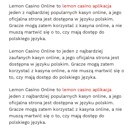
Lemon Casino Online to
lemon casino aplikacja
jeden z najbardziej popularnych kasyn online, a jego
oficjalna strona jest dostępna w języku polskim.
Gracze mogą zatem korzystać z kasyna online, a nie
muszą martwić się o to, czy mają dostęp do
polskiego języka.
Lemon Casino Online to jeden z najbardziej
zaufanych kasyn online, a jego oficjalna strona jest
dostępna w języku polskim. Gracze mogą zatem
korzystać z kasyna online, a nie muszą martwić się o
to, czy mają dostęp do polskiego języka.
Lemon Casino Online to
lemon casino aplikacja
jeden z najbardziej popularnych kasyn online, a jego
oficjalna strona jest dostępna w języku polskim.
Gracze mogą zatem korzystać z kasyna online, a nie
muszą martwić się o to, czy mają dostęp do
polskiego języka.