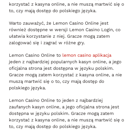
korzystać z kasyna online, a nie muszą martwić się o
to, czy mają dostęp do polskiego języka.
Warto zauważyć, że Lemon Casino Online jest
również dostępne w wersji Lemon Casino Login, co
ułatwia korzystanie z niej. Gracze mogą zatem
zalogować się i zagrać w różne gry.
Lemon Casino Online to
lemon casino aplikacja
jeden z najbardziej popularnych kasyn online, a jego
oficjalna strona jest dostępna w języku polskim.
Gracze mogą zatem korzystać z kasyna online, a nie
muszą martwić się o to, czy mają dostęp do
polskiego języka.
Lemon Casino Online to jeden z najbardziej
zaufanych kasyn online, a jego oficjalna strona jest
dostępna w języku polskim. Gracze mogą zatem
korzystać z kasyna online, a nie muszą martwić się o
to, czy mają dostęp do polskiego języka.