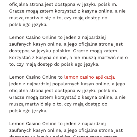
oficjalna strona jest dostępna w języku polskim.
Gracze mogą zatem korzystać z kasyna online, a nie
muszą martwić się o to, czy mają dostęp do
polskiego języka.
Lemon Casino Online to jeden z najbardziej
zaufanych kasyn online, a jego oficjalna strona jest
dostępna w języku polskim. Gracze mogą zatem
korzystać z kasyna online, a nie muszą martwić się o
to, czy mają dostęp do polskiego języka.
Lemon Casino Online to
lemon casino aplikacja
jeden z najbardziej popularnych kasyn online, a jego
oficjalna strona jest dostępna w języku polskim.
Gracze mogą zatem korzystać z kasyna online, a nie
muszą martwić się o to, czy mają dostęp do
polskiego języka.
Lemon Casino Online to jeden z najbardziej
zaufanych kasyn online, a jego oficjalna strona jest
dostępna w języku polskim. Gracze mogą zatem