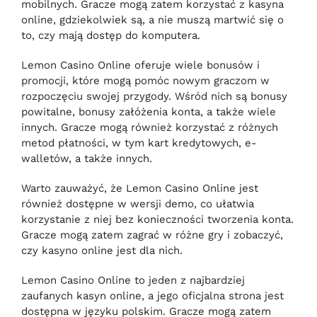
mobilnych. Gracze mogą zatem korzystać z kasyna
online, gdziekolwiek są, a nie muszą martwić się o
to, czy mają dostęp do komputera.
Lemon Casino Online oferuje wiele bonusów i
promocji, które mogą pomóc nowym graczom w
rozpoczęciu swojej przygody. Wśród nich są bonusy
powitalne, bonusy załóżenia konta, a także wiele
innych. Gracze mogą również korzystać z różnych
metod płatności, w tym kart kredytowych, e-
walletów, a także innych.
Warto zauważyć, że Lemon Casino Online jest
również dostępne w wersji demo, co ułatwia
korzystanie z niej bez konieczności tworzenia konta.
Gracze mogą zatem zagrać w różne gry i zobaczyć,
czy kasyno online jest dla nich.
Lemon Casino Online to jeden z najbardziej
zaufanych kasyn online, a jego oficjalna strona jest
dostępna w języku polskim. Gracze mogą zatem