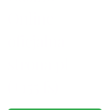
Online –
oficjalna
strona pl
(+155 fs)