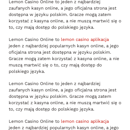
Lemon Casino Online to jeden z najbardziej
zaufanych kasyn online, a jego oficjalna strona jest
dostępna w języku polskim. Gracze mogą zatem
korzystać z kasyna online, a nie muszą martwić się o
to, czy mają dostęp do polskiego języka.
Lemon Casino Online to
lemon casino aplikacja
jeden z najbardziej popularnych kasyn online, a jego
oficjalna strona jest dostępna w języku polskim.
Gracze mogą zatem korzystać z kasyna online, a nie
muszą martwić się o to, czy mają dostęp do
polskiego języka.
Lemon Casino Online to jeden z najbardziej
zaufanych kasyn online, a jego oficjalna strona jest
dostępna w języku polskim. Gracze mogą zatem
korzystać z kasyna online, a nie muszą martwić się o
to, czy mają dostęp do polskiego języka.
Lemon Casino Online to
lemon casino aplikacja
jeden z najbardziej popularnych kasyn online, a jego