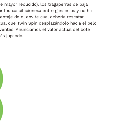
e mayor reducido), los tragaperras de baja
r los «oscilaciones» entre ganancias y no ha
ntaje de el envite cual debería rescatar
gual que Twin Spin desplazándolo hacia el pelo
ventes. Anunciamos el valor actual del bote
tás jugando.