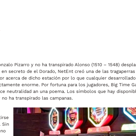
nzalo Pizarro y no ha transpirado Alonso (1510 – 1548) desplaz
no en secreto de el Dorado, NetEnt creó una de las tragaperr
or acerca de dicho estación por lo que cualquier desarrolla
ectamente enorme. Por fortuna para los jugadores, Big Time G
ace neutralidad an una poema. Los símbolos que hay disponib
 y no ha transpirado las campanas.
tirse
 Sin
ono