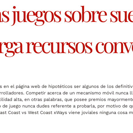
as juegos sobre su
rga recursos conv
s en el página web de hipotéticos ser algunos de los definit
olladores. Competir acerca de un mecanismo móvil nunca lle
olatilidad alta, en otras palabras, que posee premios mayorme
o de juego nunca dudes referente a probarla, por motivo de qu
East Coast vs West Coast xWays viene joviales ninguna cosa 