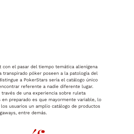
 con el pasar del tiempo temática alienígena
 transpirado póker poseen a la patologí­a del
tingue a PokerStars serí­a el catálogo único
ncontrar referente a nadie diferente lugar.
 través de una experiencia sobre ruleta
es en preparado es que mayormente variable, lo
a los usuarios un amplio catálogo de productos
egaways, entre demás.