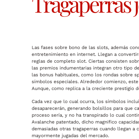
Tragaperras j
Las fases sobre bono de las slots, además cono
entretenimiento en internet. Llegan a convert
reglas de completo slot. Ciertas consisten sobr
las premios indumentarias integran otro tipo de
las bonus habituales, como los rondas sobre sp
símbolos especiales. Alrededor comienzo, este 
Aunque, como replica a la creciente prestigio 
Cada vez que lo cual ocurra, los símbolos incl
desaparecerán, generando bolsillos para que ca
proceso sería, y no ha transpirado lo cual con
Avalanche patentado, dicho magnifico capacidad
demasiadas otras tragaperras cuando llegan a c
mayormente jugadas del mercado.