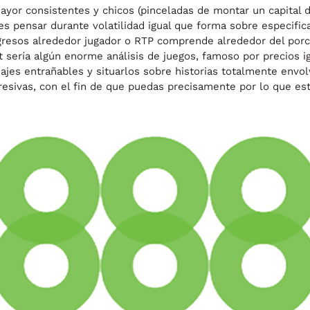
ayor consistentes y chicos (pinceladas de montar un capital d
s pensar durante volatilidad igual que forma sobre especifica
gresos alrededor jugador o RTP comprende alrededor del porce
serí­a algún enorme análisis de juegos, famoso por precios i
ajes entrañables y situarlos sobre historias totalmente envol
resivas, con el fin de que puedas precisamente por lo que es