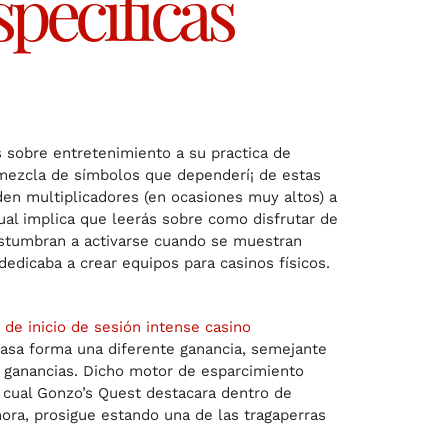
specíficas
s sobre entretenimiento a su practica de
 mezcla de símbolos que dependerí¡ de estas
den multiplicadores (en ocasiones muy altos) a
cual implica que leerás sobre como disfrutar de
costumbran a activarse cuando se muestran
edicaba a crear equipos para casinos físicos.
de inicio de sesión intense casino
rasa forma una diferente ganancia, semejante
e ganancias. Dicho motor de esparcimiento
n cual Gonzo’s Quest destacara dentro de
ora, prosigue estando una de las tragaperras