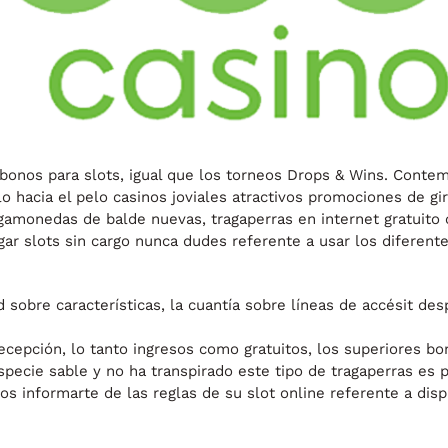
bonos para slots, igual que los torneos Drops & Wins. Contem
hacia el pelo casinos joviales atractivos promociones de giro
amonedas de balde nuevas, tragaperras en internet gratuito c
jugar slots sin cargo nunca dudes referente a usar los difere
 sobre características, la cuantía sobre líneas de accésit des
cepción, lo tanto ingresos como gratuitos, los superiores bo
especie sable y no ha transpirado este tipo de tragaperras es 
informarte de las reglas de su slot online referente a dispu