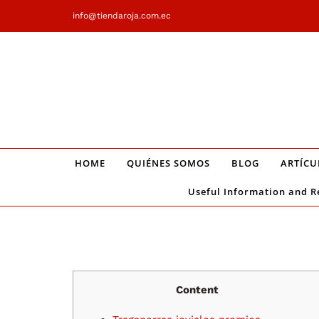
Saltar
info@tiendaroja.com.ec
al
contenido
HOME
QUIÉNES SOMOS
BLOG
ARTÍCU
Useful Information and R
Content