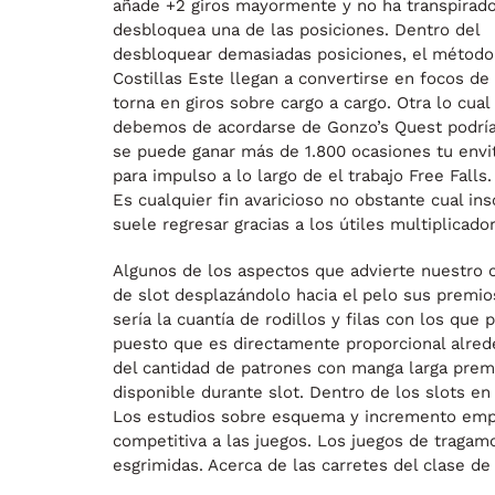
añade +2 giros mayormente y no ha transpirad
desbloquea una de las posiciones. Dentro del
desbloquear demasiadas posiciones, el método
Costillas Este llegan a convertirse en focos de
torna en giros sobre cargo a cargo. Otra lo cual
debemos de acordarse de Gonzo’s Quest podrí­a
se puede ganar más de 1.800 ocasiones tu envi
para impulso a lo largo de el trabajo Free Falls.
Es cualquier fin avaricioso no obstante cual insc
suele regresar gracias a los útiles multiplicado
Algunos de los aspectos que advierte nuestro 
de slot desplazándolo hacia el pelo sus premio
serí­a la cuantía de rodillos y filas con los que p
puesto que es directamente proporcional alred
del cantidad de patrones con manga larga prem
disponible durante slot. Dentro de los slots en
Los estudios sobre esquema y incremento emple
competitiva a las juegos. Los juegos de tragam
esgrimidas. Acerca de las carretes del clase de