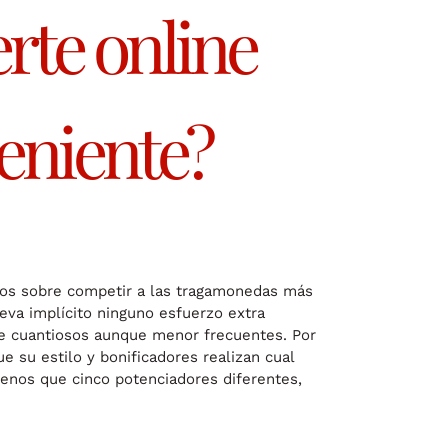
erte online
eniente?
ivos sobre competir a las tragamonedas más
va implícito ninguno esfuerzo extra
nte cuantiosos aunque menor frecuentes. Por
e su estilo y bonificadores realizan cual
menos que cinco potenciadores diferentes,