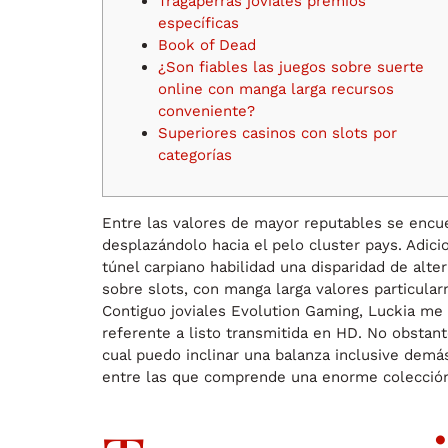
Tragaperras joviales premios
específicas
Book of Dead
¿Son fiables las juegos sobre suerte
online con manga larga recursos
conveniente?
Superiores casinos con slots por
categorías
Entre las valores de mayor reputables se encue
desplazándolo hacia el pelo cluster pays. Adici
túnel carpiano habilidad una disparidad de alte
sobre slots, con manga larga valores particular
Contiguo joviales Evolution Gaming, Luckia me 
referente a listo transmitida en HD. No obstan
cual puedo inclinar una balanza inclusive demá
entre las que comprende una enorme colección