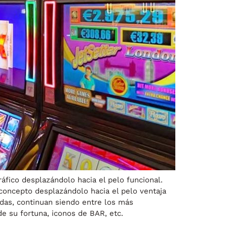
áfico desplazándolo hacia el pelo funcional.
oncepto desplazándolo hacia el pelo ventaja
edas, continuan siendo entre los más
de su fortuna, iconos de BAR, etc.