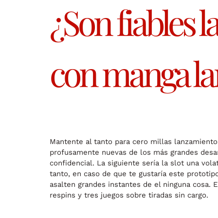
¿Son fiables l
con manga la
Mantente al tanto para cero millas lanzamiento
profusamente nuevas de los más grandes desarr
confidencial. La siguiente sería la slot una v
tanto, en caso de que te gustaría este prototip
asalten grandes instantes de el ninguna cosa. 
respins y tres juegos sobre tiradas sin cargo.