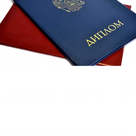
 диплом 
озможнос