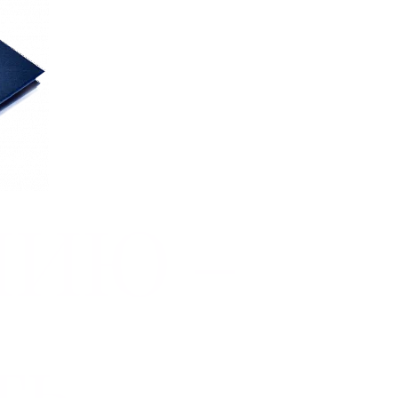
МИЮ –
ть